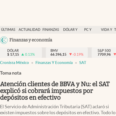
Últimas Noticias
ÚLTIMAS
ACTUALIDAD
FINANZAS
DÓLAR Y
PC Y
VIDA Y
Actualidad
NOTICIAS
Y
MERCADOS
CELULAR
ESTILO
Argentina
Finanzas y economía
Finanzas y economía
ECONOMÍA
España
Dólar y mercados
DÓLAR
BMV
S&P 500
$
17,15
0.13
%
66.396,15
-0.19
%
México
7709,96
Internacionales
Cronista México
Finanzas Y Economía
SAT
USA
Opinión
Colombia
Toma nota
Uruguay
Brand Strategy
Atención clientes de BBVA y Nu: el SAT
Pc y celular
explicó si cobrará impuestos por
depósitos en efectivo
Vida y estilo
El Servicio de Administración Tributaria (SAT) aclaró si
Tv
existen impuestos sobre los depósitos en efectivo. Todo lo