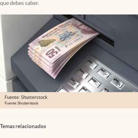
que debes saber.
Clima
Espiritualidad
Mediakit
abre en nueva pestaña
México
Fuente: Shutterstock
Fuente: Shutterstock
Temas relacionados