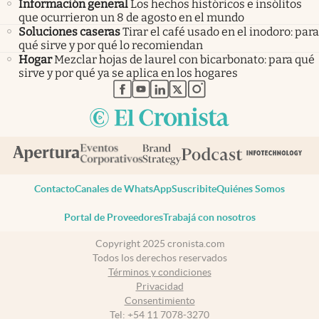
Información general
Los hechos históricos e insólitos
que ocurrieron un 8 de agosto en el mundo
Soluciones caseras
Tirar el café usado en el inodoro: para
qué sirve y por qué lo recomiendan
Hogar
Mezclar hojas de laurel con bicarbonato: para qué
sirve y por qué ya se aplica en los hogares
abre en nueva pestaña
abre en nueva pestaña
abre en nueva pestaña
abre en nueva pestaña
abre en nueva pestaña
Contacto
Canales de WhatsApp
Suscribite
Quiénes Somos
Portal de Proveedores
Trabajá con nosotros
Copyright 2025 cronista.com
Todos los derechos reservados
Términos y condiciones
Privacidad
Consentimiento
Tel:
+54 11 7078-3270