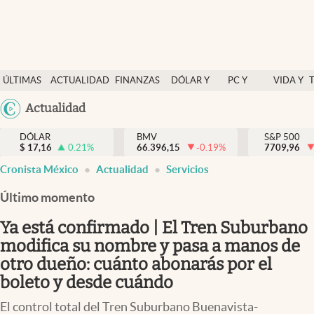
Últimas Noticias
ÚLTIMAS
ACTUALIDAD
FINANZAS
DÓLAR Y
PC Y
VIDA Y
Actualidad
NOTICIAS
Y
MERCADOS
CELULAR
ESTILO
Argentina
Actualidad
Finanzas y economía
ECONOMÍA
España
Dólar y mercados
DÓLAR
BMV
S&P 500
$
17,16
0.21
%
66.396,15
-0.19
%
México
7709,96
Internacionales
Cronista México
Actualidad
Servicios
USA
Opinión
Colombia
Último momento
Uruguay
Brand Strategy
Ya está confirmado | El Tren Suburbano
Pc y celular
modifica su nombre y pasa a manos de
otro dueño: cuánto abonarás por el
Vida y estilo
boleto y desde cuándo
Tv
El control total del Tren Suburbano Buenavista-