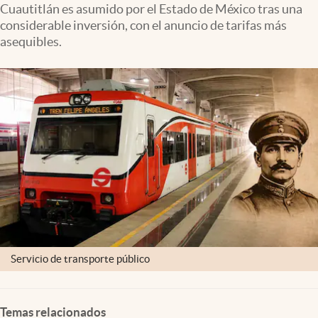
Cuautitlán es asumido por el Estado de México tras una
Clima
considerable inversión, con el anuncio de tarifas más
Espiritualidad
asequibles.
Mediakit
abre en nueva pestaña
México
Servicio de transporte público
Temas relacionados