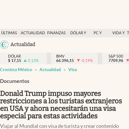
Últimas Noticias
ÚLTIMAS
ACTUALIDAD
FINANZAS
DÓLAR Y
PC Y
VIDA Y
Actualidad
NOTICIAS
Y
MERCADOS
CELULAR
ESTILO
Argentina
Actualidad
Finanzas y economía
ECONOMÍA
España
Dólar y mercados
DÓLAR
BMV
S&P 500
$
17,15
0.13
%
66.396,15
-0.19
%
México
7709,96
Internacionales
Cronista México
Actualidad
Visa
USA
Opinión
Colombia
Documentos
Uruguay
Brand Strategy
Donald Trump impuso mayores
Pc y celular
restricciones a los turistas extranjeros
en USA y ahora necesitarán una visa
Vida y estilo
especial para estas actividades
Tv
Viajar al Mundial con visa de turista y crear contenido