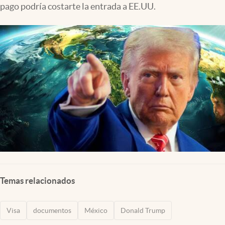
pago podría costarte la entrada a EE.UU.
Clima
Espiritualidad
Mediakit
abre en nueva pestaña
México
Temas relacionados
Visa
documentos
México
Donald Trump