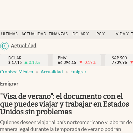
Últimas Noticias
ÚLTIMAS
ACTUALIDAD
FINANZAS
DÓLAR Y
PC Y
VIDA Y
Actualidad
NOTICIAS
Y
MERCADOS
CELULAR
ESTILO
Argentina
Actualidad
Finanzas y economía
ECONOMÍA
España
Dólar y mercados
DÓLAR
BMV
S&P 500
$
17,15
0.13
%
66.396,15
-0.19
%
México
7709,96
Internacionales
Cronista México
Actualidad
Emigrar
USA
Opinión
Colombia
Emigrar
Uruguay
Brand Strategy
"Visa de verano": el documento con el
Pc y celular
que puedes viajar y trabajar en Estados
Unidos sin problemas
Vida y estilo
Quienes deseen viajar al país norteamericano y laborar de
Tv
manera legal durante la temporada de verano podrán