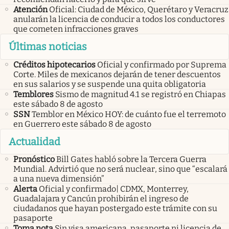
Atención
Oficial: Ciudad de México, Querétaro y Veracruz
anularán la licencia de conducir a todos los conductores
que cometen infracciones graves
Últimas noticias
Créditos hipotecarios
Oficial y confirmado por Suprema
Corte. Miles de mexicanos dejarán de tener descuentos
en sus salarios y se suspende una quita obligatoria
Temblores
Sismo de magnitud 4.1 se registró en Chiapas
este sábado 8 de agosto
SSN
Temblor en México HOY: de cuánto fue el terremoto
en Guerrero este sábado 8 de agosto
Actualidad
Pronóstico
Bill Gates habló sobre la Tercera Guerra
Mundial. Advirtió que no será nuclear, sino que “escalará
a una nueva dimensión”
Alerta
Oficial y confirmado| CDMX, Monterrey,
Guadalajara y Cancún prohibirán el ingreso de
ciudadanos que hayan postergado este trámite con su
pasaporte
Toma nota
Sin visa americana, pasaporte ni licencia de