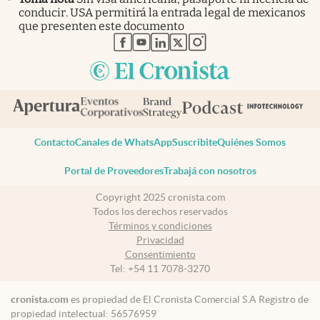
conducir. USA permitirá la entrada legal de mexicanos
que presenten este documento
abre en nueva pestaña
abre en nueva pestaña
abre en nueva pestaña
abre en nueva pestaña
abre en nueva pestaña
Contacto
Canales de WhatsApp
Suscribite
Quiénes Somos
Portal de Proveedores
Trabajá con nosotros
Copyright 2025 cronista.com
Todos los derechos reservados
Términos y condiciones
Privacidad
Consentimiento
Tel:
+54 11 7078-3270
cronista.com
es propiedad de El Cronista Comercial S.A Registro de
propiedad intelectual: 56576959