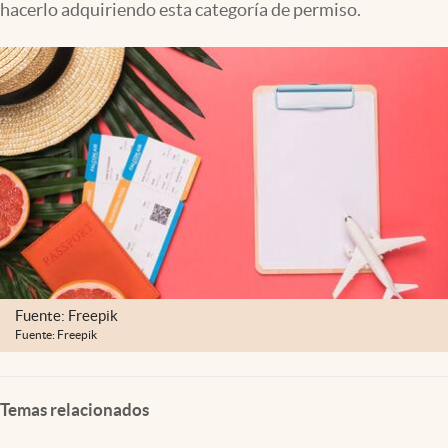
hacerlo adquiriendo esta categoría de permiso.
Clima
Espiritualidad
Mediakit
abre en nueva pestaña
México
Fuente: Freepik
Fuente: Freepik
Temas relacionados