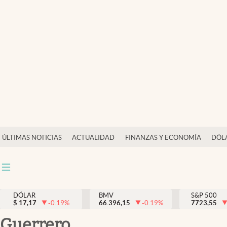
Últimas Noticias
Actualidad
Finanzas y economía
Dólar y mercados
Internacionales
Opinión
ÚLTIMAS NOTICIAS
ACTUALIDAD
FINANZAS Y ECONOMÍA
DÓL
Brand Strategy
Pc y celular
Vida y estilo
DÓLAR
BMV
S&P 500
$
17,17
-0.19
%
66.396,15
-0.19
%
7723,55
Tv
Guerrero