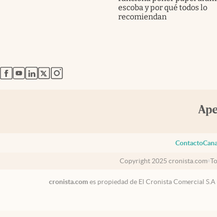
escoba y por qué todos lo
recomiendan
abre en nueva pestaña
abre en nueva pestaña
abre en nueva pestaña
abre en nueva pestaña
abre en nueva pestaña
Contacto
Cana
Copyright 2025 cronista.com
To
cronista.com
es propiedad de El Cronista Comercial S.A