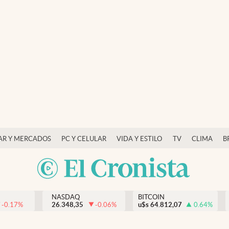
AR Y MERCADOS
PC Y CELULAR
VIDA Y ESTILO
TV
CLIMA
B
NASDAQ
BITCOIN
-0.17
%
26.348,35
-0.06
%
u$s
64.812,07
0.64
%