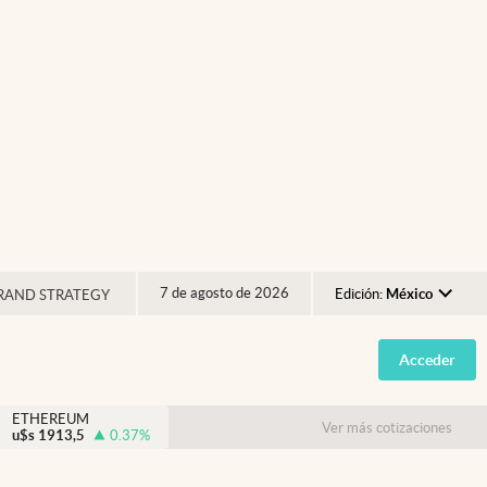
7 de agosto de 2026
Edición:
México
RAND STRATEGY
Argentina
Acceder
España
México
ETHEREUM
Ver más cotizaciones
u$s
1913,5
0.37
%
USA
Colombia