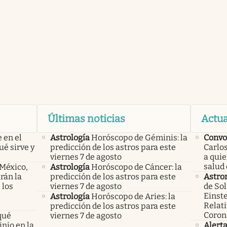
Últimas noticias
Actua
 en el
Astrología
Horóscopo de Géminis: la
Convo
ué sirve y
predicción de los astros para este
Carlos
viernes 7 de agosto
a qui
salud 
 México,
Astrología
Horóscopo de Cáncer: la
rán la
predicción de los astros para este
Astro
 los
viernes 7 de agosto
de Sol
Einste
Astrología
Horóscopo de Aries: la
Relati
predicción de los astros para este
Coron
qué
viernes 7 de agosto
nio en la
Alert