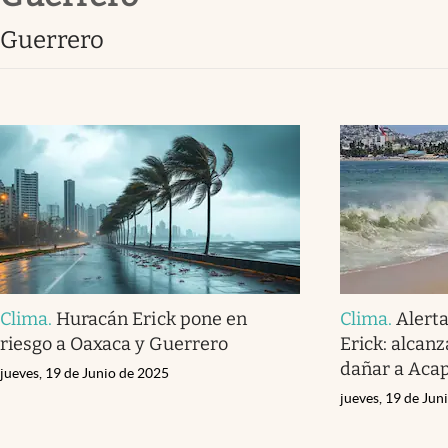
Clima
Guerrero
Espiritualidad
Mediakit
abre en nueva pestaña
Clima
.
Huracán Erick pone en
Clima
.
Alerta
riesgo a Oaxaca y Guerrero
Erick: alcanz
dañar a Aca
jueves, 19 de Junio de 2025
jueves, 19 de Jun