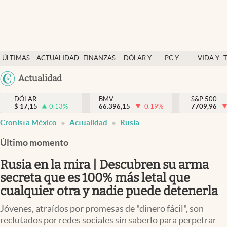
Últimas Noticias
ÚLTIMAS
ACTUALIDAD
FINANZAS
DÓLAR Y
PC Y
VIDA Y
Actualidad
NOTICIAS
Y
MERCADOS
CELULAR
ESTILO
Argentina
Actualidad
Finanzas y economía
ECONOMÍA
España
Dólar y mercados
DÓLAR
BMV
S&P 500
$
17,15
0.13
%
66.396,15
-0.19
%
México
7709,96
Internacionales
Cronista México
Actualidad
Rusia
USA
Opinión
Colombia
Último momento
Uruguay
Brand Strategy
Rusia en la mira | Descubren su arma
Pc y celular
secreta que es 100% más letal que
cualquier otra y nadie puede detenerla
Vida y estilo
Jóvenes, atraídos por promesas de "dinero fácil", son
Tv
reclutados por redes sociales sin saberlo para perpetrar