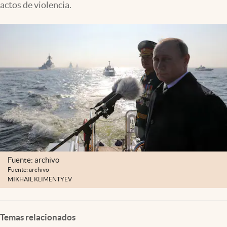
actos de violencia.
Clima
Espiritualidad
Mediakit
abre en nueva pestaña
México
Fuente: archivo
Fuente: archivo
MIKHAIL KLIMENTYEV
Temas relacionados