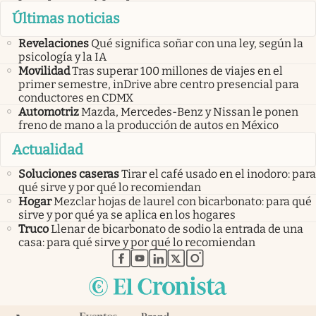
Últimas noticias
Revelaciones
Qué significa soñar con una ley, según la
psicología y la IA
Movilidad
Tras superar 100 millones de viajes en el
primer semestre, inDrive abre centro presencial para
conductores en CDMX
Automotriz
Mazda, Mercedes-Benz y Nissan le ponen
freno de mano a la producción de autos en México
Actualidad
Soluciones caseras
Tirar el café usado en el inodoro: para
qué sirve y por qué lo recomiendan
Hogar
Mezclar hojas de laurel con bicarbonato: para qué
sirve y por qué ya se aplica en los hogares
Truco
Llenar de bicarbonato de sodio la entrada de una
casa: para qué sirve y por qué lo recomiendan
abre en nueva pestaña
abre en nueva pestaña
abre en nueva pestaña
abre en nueva pestaña
abre en nueva pestaña