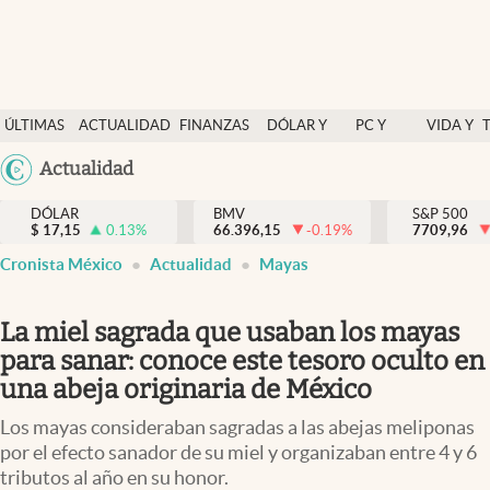
Últimas Noticias
ÚLTIMAS
ACTUALIDAD
FINANZAS
DÓLAR Y
PC Y
VIDA Y
Actualidad
NOTICIAS
Y
MERCADOS
CELULAR
ESTILO
Argentina
Actualidad
Finanzas y economía
ECONOMÍA
España
Dólar y mercados
DÓLAR
BMV
S&P 500
$
17,15
0.13
%
66.396,15
-0.19
%
México
7709,96
Internacionales
Cronista México
Actualidad
Mayas
USA
Opinión
Colombia
La miel sagrada que usaban los mayas
Uruguay
Brand Strategy
para sanar: conoce este tesoro oculto en
Pc y celular
una abeja originaria de México
Vida y estilo
Los mayas consideraban sagradas a las abejas meliponas
por el efecto sanador de su miel y organizaban entre 4 y 6
Tv
tributos al año en su honor.