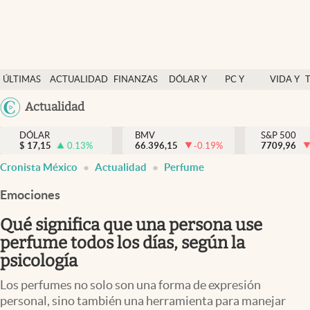
Últimas Noticias
ÚLTIMAS
ACTUALIDAD
FINANZAS
DÓLAR Y
PC Y
VIDA Y
Actualidad
NOTICIAS
Y
MERCADOS
CELULAR
ESTILO
Argentina
Actualidad
Finanzas y economía
ECONOMÍA
España
Dólar y mercados
DÓLAR
BMV
S&P 500
$
17,15
0.13
%
66.396,15
-0.19
%
México
7709,96
Internacionales
Cronista México
Actualidad
Perfume
USA
Opinión
Colombia
Emociones
Uruguay
Brand Strategy
Qué significa que una persona use
Pc y celular
perfume todos los días, según la
psicología
Vida y estilo
Los perfumes no solo son una forma de expresión
Tv
personal, sino también una herramienta para manejar