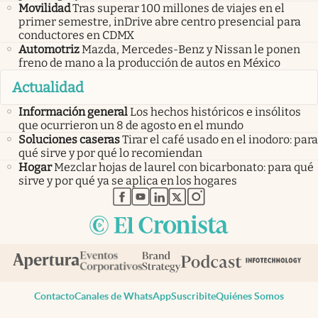
Movilidad
Tras superar 100 millones de viajes en el
primer semestre, inDrive abre centro presencial para
conductores en CDMX
Automotriz
Mazda, Mercedes-Benz y Nissan le ponen
freno de mano a la producción de autos en México
Actualidad
Información general
Los hechos históricos e insólitos
que ocurrieron un 8 de agosto en el mundo
Soluciones caseras
Tirar el café usado en el inodoro: para
qué sirve y por qué lo recomiendan
Hogar
Mezclar hojas de laurel con bicarbonato: para qué
sirve y por qué ya se aplica en los hogares
abre en nueva pestaña
abre en nueva pestaña
abre en nueva pestaña
abre en nueva pestaña
abre en nueva pestaña
Contacto
Canales de WhatsApp
Suscribite
Quiénes Somos