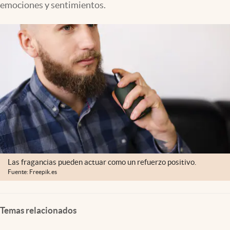
emociones y sentimientos.
Clima
Espiritualidad
Mediakit
abre en nueva pestaña
México
Las fragancias pueden actuar como un refuerzo positivo.
Fuente: Freepik.es
Temas relacionados