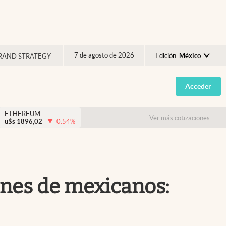
7 de agosto de 2026
Edición:
México
RAND STRATEGY
Argentina
Acceder
España
México
ETHEREUM
Ver más cotizaciones
u$s
1896,02
-0.54
%
USA
Colombia
Uruguay
nes de mexicanos: