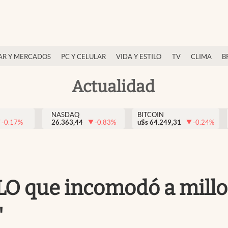
AR Y MERCADOS
PC Y CELULAR
VIDA Y ESTILO
TV
CLIMA
B
Actualidad
NASDAQ
BITCOIN
-0.17
%
26.363,44
-0.83
%
u$s
64.249,31
-0.24
%
O que incomodó a millo
"