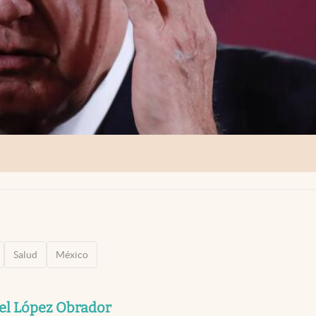
Salud
México
l López Obrador