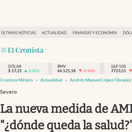
Últimas Noticias
ÚLTIMAS NOTICIAS
ACTUALIDAD
FINANZAS Y ECONOMÍA
DÓL
Actualidad
Finanzas y economía
Dólar y mercados
DÓLAR
BMV
S&P 500
Internacionales
$
17,21
0.00
%
66.525,18
-0.46
%
7723,55
Opinión
Cronista México
Actualidad
Andrés Manuel López Obrador
Brand Strategy
Severo
Pc y celular
La nueva medida de AML
Vida y estilo
"¿dónde queda la salud?
Tv