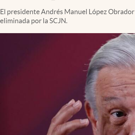
Clima
El presidente Andrés Manuel López Obrador a
Espiritualidad
eliminada por la SCJN.
Mediakit
abre en nueva pestaña