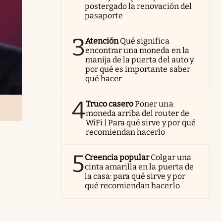
postergado la renovación del
pasaporte
3
Atención
Qué significa
encontrar una moneda en la
manija de la puerta del auto y
por qué es importante saber
qué hacer
4
Truco casero
Poner una
moneda arriba del router de
WiFi | Para qué sirve y por qué
recomiendan hacerlo
5
Creencia popular
Colgar una
cinta amarilla en la puerta de
la casa: para qué sirve y por
qué recomiendan hacerlo