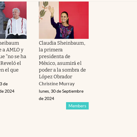
Sheibaum
Claudia Sheinbaum,
e a AMLO y
la primera
ue "no se ha
presidenta de
| Reveló el
México, asumirá el
en el que
poder a la sombra de
López Obrador
Christine Murray
3 de
de 2024
lunes, 30 de Septiembre
de 2024
Members