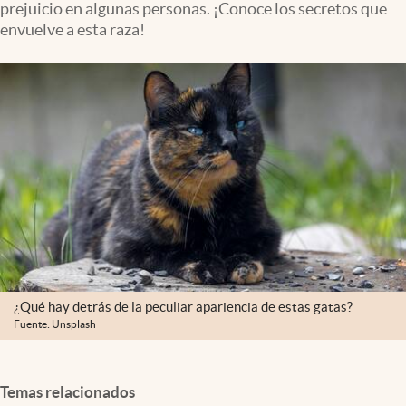
prejuicio en algunas personas. ¡Conoce los secretos que
Clima
envuelve a esta raza!
Espiritualidad
Mediakit
abre en nueva pestaña
México
¿Qué hay detrás de la peculiar apariencia de estas gatas?
Fuente: Unsplash
Temas relacionados