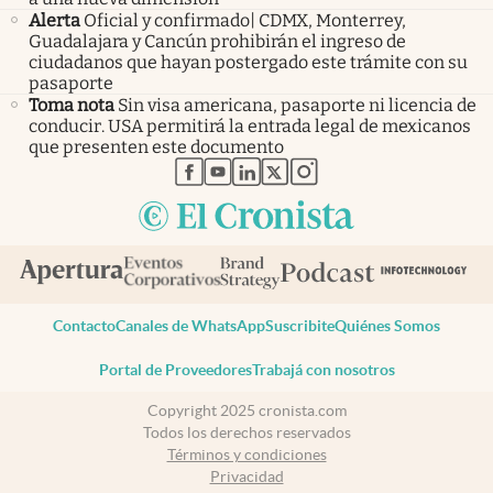
Alerta
Oficial y confirmado| CDMX, Monterrey,
Guadalajara y Cancún prohibirán el ingreso de
ciudadanos que hayan postergado este trámite con su
pasaporte
Toma nota
Sin visa americana, pasaporte ni licencia de
conducir. USA permitirá la entrada legal de mexicanos
que presenten este documento
abre en nueva pestaña
abre en nueva pestaña
abre en nueva pestaña
abre en nueva pestaña
abre en nueva pestaña
Contacto
Canales de WhatsApp
Suscribite
Quiénes Somos
Portal de Proveedores
Trabajá con nosotros
Copyright 2025 cronista.com
Todos los derechos reservados
Términos y condiciones
Privacidad