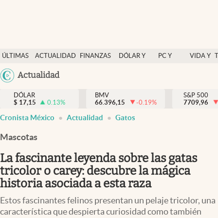
Últimas Noticias
ÚLTIMAS
ACTUALIDAD
FINANZAS
DÓLAR Y
PC Y
VIDA Y
Actualidad
NOTICIAS
Y
MERCADOS
CELULAR
ESTILO
Argentina
Actualidad
Finanzas y economía
ECONOMÍA
España
Dólar y mercados
DÓLAR
BMV
S&P 500
$
17,15
0.13
%
66.396,15
-0.19
%
México
7709,96
Internacionales
Cronista México
Actualidad
Gatos
USA
Opinión
Colombia
Mascotas
Uruguay
Brand Strategy
La fascinante leyenda sobre las gatas
Pc y celular
tricolor o carey: descubre la mágica
historia asociada a esta raza
Vida y estilo
Estos fascinantes felinos presentan un pelaje tricolor, una
Tv
característica que despierta curiosidad como también