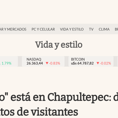
AR Y MERCADOS
PC Y CELULAR
VIDA Y ESTILO
TV
CLIMA
B
Vida y estilo
NASDAQ
BITCOIN
1.79
%
26.363,44
-0.83
%
u$s
64.787,82
-0.02
%
" está en Chapultepec: d
tos de visitantes