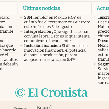
Últimas noticias
Actua
étaro,
SSN
Temblor en México HOY: de
Tesor
rez
cuánto fue el terremoto en Guerrero
Descub
iudadanos
este miércoles 5 de agosto
Hallar
trámite
precio
Interpretación
¿Qué significa soñar
china
con una lepra? Esto es lo que intenta
oneda
comunicar tu inconciente
Docu
Para qué
México
Inclusión financiera
El dilema de la
n hacerlo
salida
innovación financiera: el potencial
extran
ó el
dispara la producción, pero su
trámi
los adultos
adopción se estanca en 8.4%
n deberán
Segur
ron
Servic
mayor
ingres
sorte