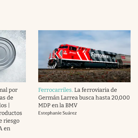
nal por
Ferrocarriles
.
La ferroviaria de
as de
Germán Larrea busca hasta 20,000
os |
MDP en la BMV
roductos
Estephanie Suárez
e riesgo
A en