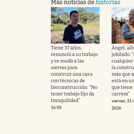
Más noticias de
historias
Tiene 37 años,
Ángel, alb
renunció a su trabajo
jubilado: 
y se mudó a las
cualquier
sierras para
la constr
construir una casa
más que a
con técnicas de
está en un
bioconstrucción: “No
que tiene
tener trabajo fijo da
carrera”
tranquilidad”
viernes, 31 
16:05
2026