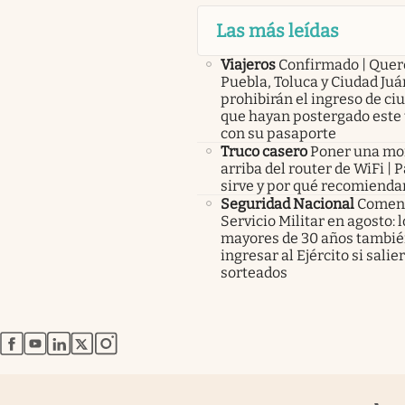
Las más leídas
Viajeros
Confirmado | Quer
Puebla, Toluca y Ciudad Juá
prohibirán el ingreso de c
que hayan postergado este 
con su pasaporte
Truco casero
Poner una m
arriba del router de WiFi | 
sirve y por qué recomienda
Seguridad Nacional
Comenz
Servicio Militar en agosto: 
mayores de 30 años tambié
ingresar al Ejército si salie
sorteados
abre en nueva pestaña
abre en nueva pestaña
abre en nueva pestaña
abre en nueva pestaña
abre en nueva pestaña