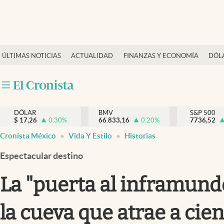
Últimas Noticias
ÚLTIMAS NOTICIAS
ACTUALIDAD
FINANZAS Y ECONOMÍA
DÓL
Actualidad
Finanzas y economía
Dólar y mercados
DÓLAR
BMV
S&P 500
Internacionales
$
17,26
0.30
%
66.833,16
0.20
%
7736,52
Opinión
Cronista México
Vida Y Estilo
Historias
Brand Strategy
Espectacular destino
Pc y celular
La "puerta al inframundo
Vida y estilo
la cueva que atrae a cien
Tv