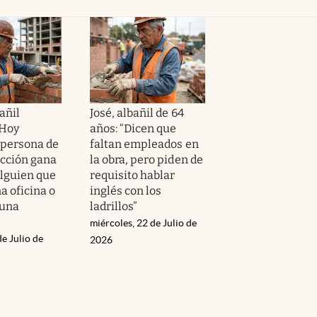
añil
José, albañil de 64
“Hoy
años: “Dicen que
 persona de
faltan empleados en
ucción gana
la obra, pero piden de
lguien que
requisito hablar
a oficina o
inglés con los
 una
ladrillos”
miércoles, 22 de Julio de
de Julio de
2026