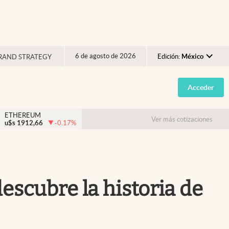
6 de agosto de 2026
Edición:
México
RAND STRATEGY
Argentina
Acceder
España
México
ETHEREUM
Ver más cotizaciones
u$s
1912,66
-0.17
%
USA
Colombia
Uruguay
escubre la historia de