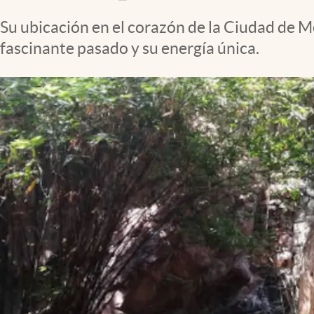
Clima
Su ubicación en el corazón de la Ciudad de M
Espiritualidad
fascinante pasado y su energía única.
Mediakit
abre en nueva pestaña