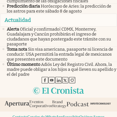
cumplimiento de las obligaciones fiscales
Predicción diaria
Horóscopo de Aries: la predicción de
los astros para este sábado 8 de agosto
Actualidad
Alerta
Oficial y confirmado| CDMX, Monterrey,
Guadalajara y Cancún prohibirán el ingreso de
ciudadanos que hayan postergado este trámite con su
pasaporte
Toma nota
Sin visa americana, pasaporte ni licencia de
conducir. USA permitirá la entrada legal de mexicanos
que presenten este documento
Último momento
Adiós Ley del Registro Civil. Ahora, la
madre puede obligar a los hijos a qué lleven su apellido y
el del padre
abre en nueva pestaña
abre en nueva pestaña
abre en nueva pestaña
abre en nueva pestaña
abre en nueva pestaña
Contacto
Canales de WhatsApp
Suscribite
Quiénes Somos