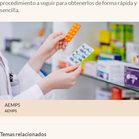
procedimiento a seguir para obtenerlos de forma rápida y
Clima
sencilla.
Espiritualidad
Mediakit
abre en nueva pestaña
México
AEMPS
AEMPS
Temas relacionados