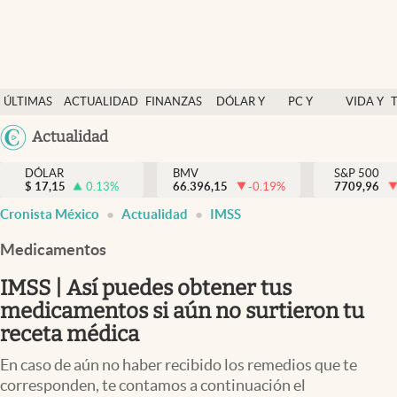
Últimas Noticias
ÚLTIMAS
ACTUALIDAD
FINANZAS
DÓLAR Y
PC Y
VIDA Y
Actualidad
NOTICIAS
Y
MERCADOS
CELULAR
ESTILO
Argentina
Actualidad
Finanzas y economía
ECONOMÍA
España
Dólar y mercados
DÓLAR
BMV
S&P 500
$
17,15
0.13
%
66.396,15
-0.19
%
México
7709,96
Internacionales
Cronista México
Actualidad
IMSS
USA
Opinión
Colombia
Medicamentos
Uruguay
Brand Strategy
IMSS | Así puedes obtener tus
Pc y celular
medicamentos si aún no surtieron tu
receta médica
Vida y estilo
En caso de aún no haber recibido los remedios que te
Tv
corresponden, te contamos a continuación el