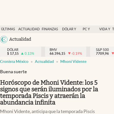
Últimas Noticias
ÚLTIMAS
ACTUALIDAD
FINANZAS
DÓLAR Y
PC Y
VIDA Y
Actualidad
NOTICIAS
Y
MERCADOS
CELULAR
ESTILO
Argentina
Actualidad
Finanzas y economía
ECONOMÍA
España
Dólar y mercados
DÓLAR
BMV
S&P 500
$
17,15
0.13
%
66.396,15
-0.19
%
México
7709,96
Internacionales
Cronista México
Actualidad
Mhoni Vidente
USA
Opinión
Colombia
Buena suerte
Uruguay
Brand Strategy
Horóscopo de Mhoni Vidente: los 5
Pc y celular
signos que serán iluminados por la
temporada Piscis y atraerán la
Vida y estilo
abundancia infinita
Tv
Mhoni Vidente, anticipa que la temporada Piscis