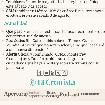
Temblores
Sismo de magnitud 4.1 se registró en Chiapas
este sábado 8 de agosto
SSN
Temblor en México HOY: de cuánto fue el terremoto
en Guerrero este sábado 8 de agosto
Actualidad
Qué pasó
Efemérides: estos son los acontecimientos que
ocurrieron un 9 de agosto
Pronóstico
Bill Gates habló sobre la Tercera Guerra
Mundial. Advirtió que no será nuclear, sino que “escalará
a una nueva dimensión”
Alerta
Oficial y confirmado| CDMX, Monterrey,
Guadalajara y Cancún prohibirán el ingreso de
ciudadanos que hayan postergado este trámite con su
pasaporte
abre en nueva pestaña
abre en nueva pestaña
abre en nueva pestaña
abre en nueva pestaña
abre en nueva pestaña