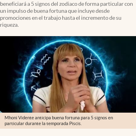
beneficiará a 5 signos del zodiaco de forma particular con
Clima
un impulso de buena fortuna que incluye desde
Espiritualidad
promociones en el trabajo hasta el incremento de su
riqueza.
Mediakit
abre en nueva pestaña
México
Mhoni Vidente anticipa buena fortuna para 5 signos en
particular durante la temporada Piscis.