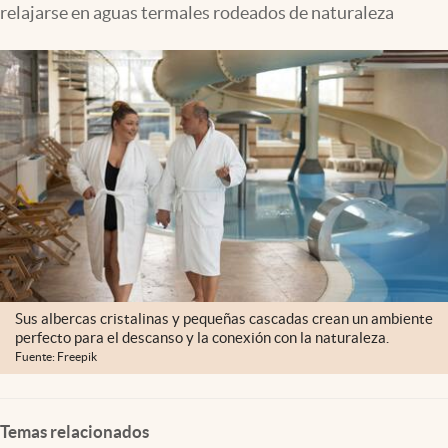
relajarse en aguas termales rodeados de naturaleza
Clima
Espiritualidad
Mediakit
abre en nueva pestaña
México
Sus albercas cristalinas y pequeñas cascadas crean un ambiente
perfecto para el descanso y la conexión con la naturaleza.
Fuente: Freepik
Temas relacionados