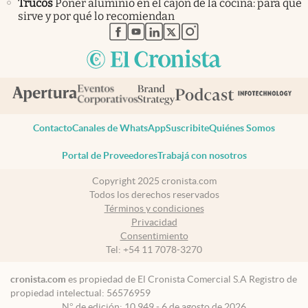
Trucos
Poner aluminio en el cajón de la cocina: para qué
sirve y por qué lo recomiendan
abre en nueva pestaña
abre en nueva pestaña
abre en nueva pestaña
abre en nueva pestaña
abre en nueva pestaña
Contacto
Canales de WhatsApp
Suscribite
Quiénes Somos
Portal de Proveedores
Trabajá con nosotros
Copyright 2025 cronista.com
Todos los derechos reservados
Términos y condiciones
Privacidad
Consentimiento
Tel:
+54 11 7078-3270
cronista.com
es propiedad de El Cronista Comercial S.A Registro de
propiedad intelectual: 56576959
N° de edición: 10.949 - 6 de agosto de 2026