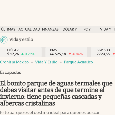
Últimas Noticias
ÚLTIMAS
ACTUALIDAD
FINANZAS
DÓLAR Y
PC Y
VIDA Y
Actualidad
NOTICIAS
Y
MERCADOS
CELULAR
ESTILO
Argentina
Vida y estilo
Finanzas y economía
ECONOMÍA
España
Dólar y mercados
DÓLAR
BMV
S&P 500
$
17,26
0.29
%
66.525,18
-0.46
%
México
7723,55
Internacionales
Cronista México
Vida Y Estilo
Parque Acuatico
USA
Opinión
Colombia
Escapadas
Uruguay
Brand Strategy
El bonito parque de aguas termales que
Pc y celular
debes visitar antes de que termine el
invierno: tiene pequeñas cascadas y
Vida y estilo
albercas cristalinas
Tv
Este parque es el destino ideal para quienes buscan