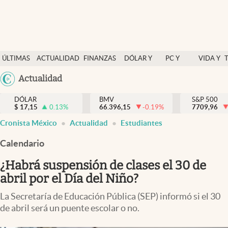
Últimas Noticias
ÚLTIMAS
ACTUALIDAD
FINANZAS
DÓLAR Y
PC Y
VIDA Y
Actualidad
NOTICIAS
Y
MERCADOS
CELULAR
ESTILO
Argentina
Actualidad
Finanzas y economía
ECONOMÍA
España
Dólar y mercados
DÓLAR
BMV
S&P 500
$
17,15
0.13
%
66.396,15
-0.19
%
México
7709,96
Internacionales
Cronista México
Actualidad
Estudiantes
USA
Opinión
Colombia
Calendario
Uruguay
Brand Strategy
¿Habrá suspensión de clases el 30 de
Pc y celular
abril por el Día del Niño?
Vida y estilo
La Secretaría de Educación Pública (SEP) informó si el 30
de abril será un puente escolar o no.
Tv