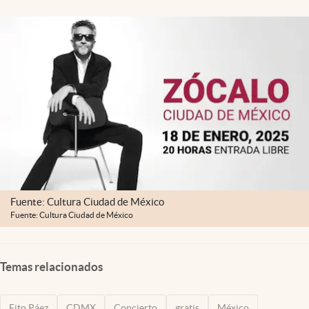
Clima
Espiritualidad
Mediakit
abre en nueva pestaña
México
Fuente: Cultura Ciudad de México
Fuente: Cultura Ciudad de México
Temas relacionados
Fito Páez
CDMX
Concierto
gratis
México