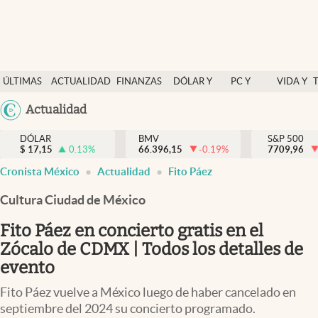
Últimas Noticias
ÚLTIMAS
ACTUALIDAD
FINANZAS
DÓLAR Y
PC Y
VIDA Y
Actualidad
NOTICIAS
Y
MERCADOS
CELULAR
ESTILO
Argentina
Actualidad
Finanzas y economía
ECONOMÍA
España
Dólar y mercados
DÓLAR
BMV
S&P 500
$
17,15
0.13
%
66.396,15
-0.19
%
México
7709,96
Internacionales
Cronista México
Actualidad
Fito Páez
USA
Opinión
Colombia
Cultura Ciudad de México
Uruguay
Brand Strategy
Fito Páez en concierto gratis en el
Pc y celular
Zócalo de CDMX | Todos los detalles de
evento
Vida y estilo
Fito Páez vuelve a México luego de haber cancelado en
Tv
septiembre del 2024 su concierto programado.