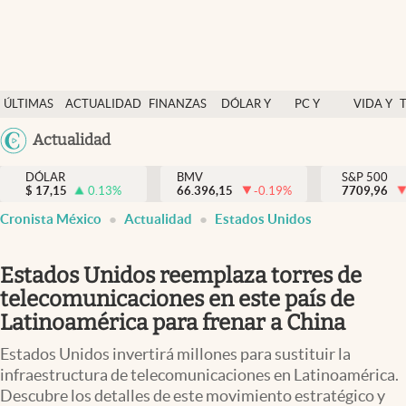
Últimas Noticias
ÚLTIMAS
ACTUALIDAD
FINANZAS
DÓLAR Y
PC Y
VIDA Y
Actualidad
NOTICIAS
Y
MERCADOS
CELULAR
ESTILO
Argentina
Actualidad
Finanzas y economía
ECONOMÍA
España
Dólar y mercados
DÓLAR
BMV
S&P 500
$
17,15
0.13
%
66.396,15
-0.19
%
México
7709,96
Internacionales
Cronista México
Actualidad
Estados Unidos
USA
Opinión
Colombia
Estados Unidos reemplaza torres de
Uruguay
Brand Strategy
telecomunicaciones en este país de
Pc y celular
Latinoamérica para frenar a China
Vida y estilo
Estados Unidos invertirá millones para sustituir la
infraestructura de telecomunicaciones en Latinoamérica.
Tv
Descubre los detalles de este movimiento estratégico y