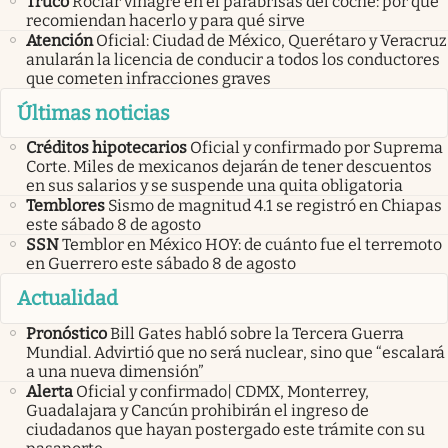
Truco
Rociar vinagre en el parabrisas del coche: por qué
recomiendan hacerlo y para qué sirve
Atención
Oficial: Ciudad de México, Querétaro y Veracruz
anularán la licencia de conducir a todos los conductores
que cometen infracciones graves
Últimas noticias
Créditos hipotecarios
Oficial y confirmado por Suprema
Corte. Miles de mexicanos dejarán de tener descuentos
en sus salarios y se suspende una quita obligatoria
Temblores
Sismo de magnitud 4.1 se registró en Chiapas
este sábado 8 de agosto
SSN
Temblor en México HOY: de cuánto fue el terremoto
en Guerrero este sábado 8 de agosto
Actualidad
Pronóstico
Bill Gates habló sobre la Tercera Guerra
Mundial. Advirtió que no será nuclear, sino que “escalará
a una nueva dimensión”
Alerta
Oficial y confirmado| CDMX, Monterrey,
Guadalajara y Cancún prohibirán el ingreso de
ciudadanos que hayan postergado este trámite con su