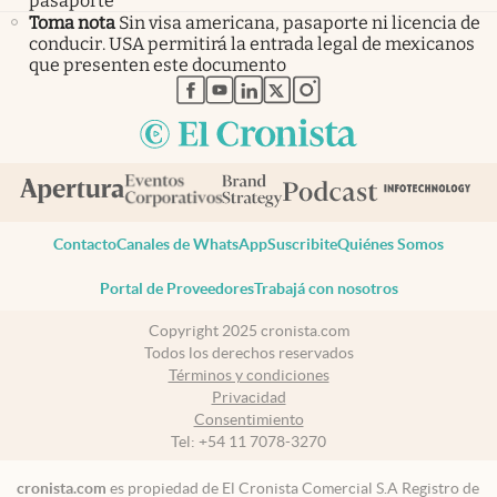
pasaporte
Toma nota
Sin visa americana, pasaporte ni licencia de
conducir. USA permitirá la entrada legal de mexicanos
que presenten este documento
abre en nueva pestaña
abre en nueva pestaña
abre en nueva pestaña
abre en nueva pestaña
abre en nueva pestaña
Contacto
Canales de WhatsApp
Suscribite
Quiénes Somos
Portal de Proveedores
Trabajá con nosotros
Copyright 2025 cronista.com
Todos los derechos reservados
Términos y condiciones
Privacidad
Consentimiento
Tel:
+54 11 7078-3270
cronista.com
es propiedad de El Cronista Comercial S.A Registro de