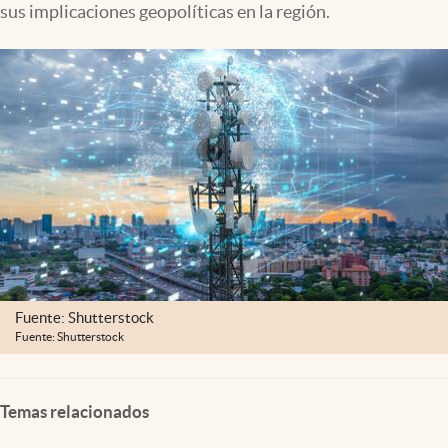
sus implicaciones geopolíticas en la región.
Clima
Espiritualidad
Mediakit
abre en nueva pestaña
México
Fuente: Shutterstock
Fuente: Shutterstock
Temas relacionados