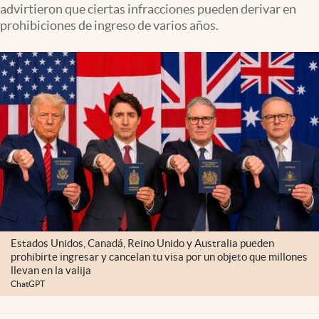
advirtieron que ciertas infracciones pueden derivar en
Clima
prohibiciones de ingreso de varios años.
Espiritualidad
Mediakit
abre en nueva pestaña
México
Estados Unidos, Canadá, Reino Unido y Australia pueden
prohibirte ingresar y cancelan tu visa por un objeto que millones
llevan en la valija
ChatGPT