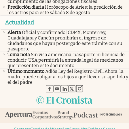
cumplimiento de las obligaciones fiscales
Predicción diaria
Horóscopo de Aries: la predicción de
los astros para este sábado 8 de agosto
Actualidad
Alerta
Oficial y confirmado| CDMX, Monterrey,
Guadalajara y Cancún prohibirán el ingreso de
ciudadanos que hayan postergado este trámite con su
pasaporte
Toma nota
Sin visa americana, pasaporte ni licencia de
conducir. USA permitirá la entrada legal de mexicanos
que presenten este documento
Último momento
Adiós Ley del Registro Civil. Ahora, la
madre puede obligar a los hijos a qué lleven su apellido y
el del padre
abre en nueva pestaña
abre en nueva pestaña
abre en nueva pestaña
abre en nueva pestaña
abre en nueva pestaña
Contacto
Canales de WhatsApp
Suscribite
Quiénes Somos