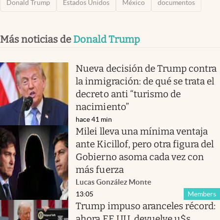
Donald Trump
Estados Unidos
México
documentos
Más noticias de
Donald Trump
Nueva decisión de Trump contra
la inmigración: de qué se trata el
decreto anti “turismo de
nacimiento”
hace 41 min
Milei lleva una mínima ventaja
ante Kicillof, pero otra figura del
Gobierno asoma cada vez con
más fuerza
Lucas González Monte
13:05
Members
Trump impuso aranceles récord:
ahora EE.UU. devuelve u$s