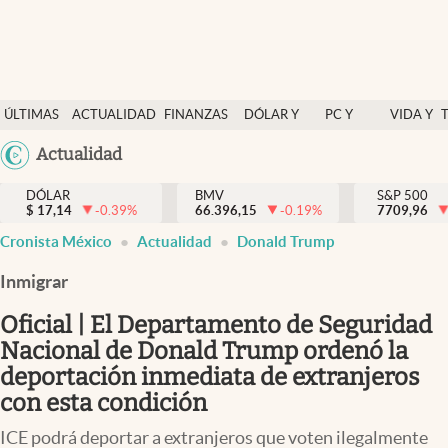
Últimas Noticias
ÚLTIMAS
ACTUALIDAD
FINANZAS
DÓLAR Y
PC Y
VIDA Y
Actualidad
NOTICIAS
Y
MERCADOS
CELULAR
ESTILO
Argentina
Actualidad
Finanzas y economía
ECONOMÍA
España
Dólar y mercados
DÓLAR
BMV
S&P 500
$
17,14
-0.39
%
66.396,15
-0.19
%
México
7709,96
Internacionales
Cronista México
Actualidad
Donald Trump
USA
Opinión
Colombia
Inmigrar
Uruguay
Brand Strategy
Oficial | El Departamento de Seguridad
Pc y celular
Nacional de Donald Trump ordenó la
deportación inmediata de extranjeros
Vida y estilo
con esta condición
Tv
ICE podrá deportar a extranjeros que voten ilegalmente