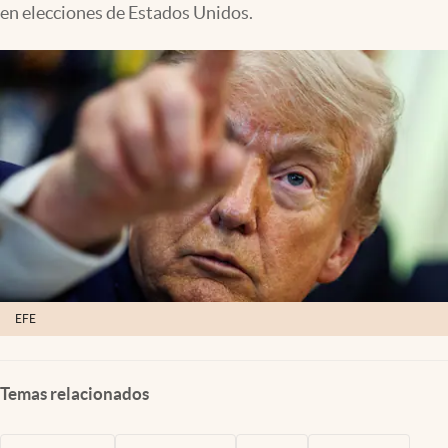
en elecciones de Estados Unidos.
Clima
Espiritualidad
Mediakit
abre en nueva pestaña
México
EFE
Temas relacionados