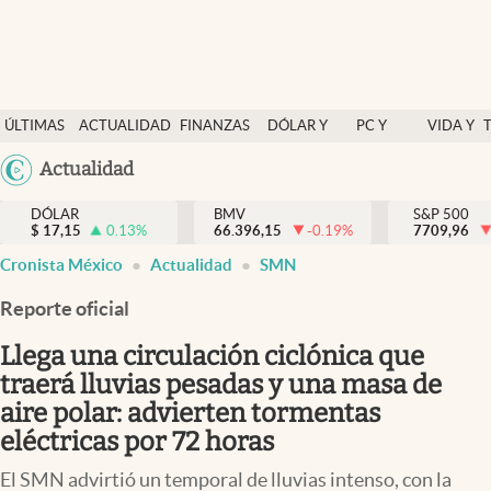
Últimas Noticias
ÚLTIMAS
ACTUALIDAD
FINANZAS
DÓLAR Y
PC Y
VIDA Y
Actualidad
NOTICIAS
Y
MERCADOS
CELULAR
ESTILO
Argentina
Actualidad
Finanzas y economía
ECONOMÍA
España
Dólar y mercados
DÓLAR
BMV
S&P 500
$
17,15
0.13
%
66.396,15
-0.19
%
México
7709,96
Internacionales
Cronista México
Actualidad
SMN
USA
Opinión
Colombia
Reporte oficial
Uruguay
Brand Strategy
Llega una circulación ciclónica que
Pc y celular
traerá lluvias pesadas y una masa de
aire polar: advierten tormentas
Vida y estilo
eléctricas por 72 horas
Tv
El SMN advirtió un temporal de lluvias intenso, con la