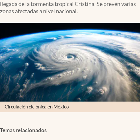
llegada de la tormenta tropical Cristina. Se prevén varias
Clima
zonas afectadas a nivel nacional.
Espiritualidad
Mediakit
abre en nueva pestaña
México
Circulación ciclónica en México
Temas relacionados