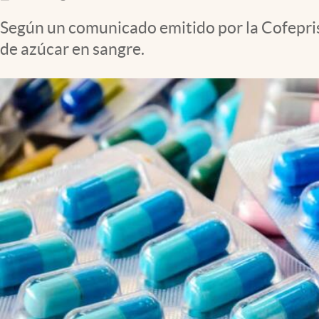
Clima
Según un comunicado emitido por la Cofepris 
Espiritualidad
de azúcar en sangre.
Mediakit
abre en nueva pestaña