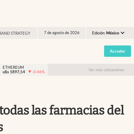
7 de agosto de 2026
Edición:
México
RAND STRATEGY
Argentina
Acceder
España
México
ETHEREUM
Ver más cotizaciones
u$s
1897,54
-0.46
%
USA
Colombia
Uruguay
odas las farmacias del
s