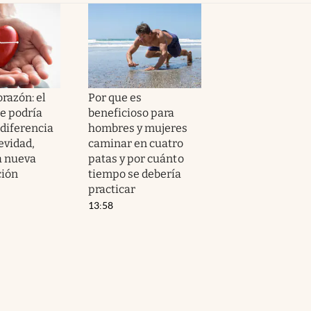
orazón: el
Por que es
e podría
beneficioso para
 diferencia
hombres y mujeres
evidad,
caminar en cuatro
a nueva
patas y por cuánto
ción
tiempo se debería
practicar
13:58