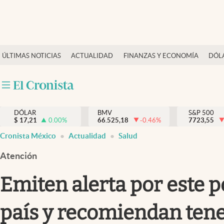
Últimas Noticias
ÚLTIMAS NOTICIAS
ACTUALIDAD
FINANZAS Y ECONOMÍA
DÓL
Actualidad
Finanzas y economía
Dólar y mercados
DÓLAR
BMV
S&P 500
Internacionales
$
17,21
0.00
%
66.525,18
-0.46
%
7723,55
Opinión
Cronista México
Actualidad
Salud
Brand Strategy
Atención
Pc y celular
Emiten alerta por este 
Vida y estilo
país y recomiendan tene
Tv