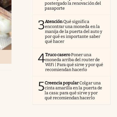
postergado la renovación del
pasaporte
3
Atención
Qué significa
encontrar una moneda en la
manija de la puerta del auto y
por qué es importante saber
qué hacer
4
Truco casero
Poner una
moneda arriba del router de
WiFi | Para qué sirve y por qué
recomiendan hacerlo
5
Creencia popular
Colgar una
cinta amarilla en la puerta de
la casa: para qué sirve y por
qué recomiendan hacerlo