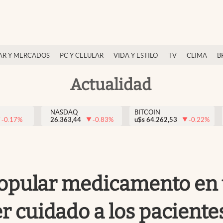
AR Y MERCADOS
PC Y CELULAR
VIDA Y ESTILO
TV
CLIMA
B
Actualidad
NASDAQ
BITCOIN
-0.17
%
26.363,44
-0.83
%
u$s
64.262,53
-0.22
%
popular medicamento en t
r cuidado a los paciente