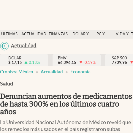
Últimas Noticias
ÚLTIMAS
ACTUALIDAD
FINANZAS
DÓLAR Y
PC Y
VIDA Y
Actualidad
NOTICIAS
Y
MERCADOS
CELULAR
ESTILO
Argentina
Actualidad
Finanzas y economía
ECONOMÍA
España
Dólar y mercados
DÓLAR
BMV
S&P 500
$
17,15
0.13
%
66.396,15
-0.19
%
México
7709,96
Internacionales
Cronista México
Actualidad
Economía
USA
Opinión
Colombia
Salud
Uruguay
Brand Strategy
Denuncian aumentos de medicamentos
Pc y celular
de hasta 300% en los últimos cuatro
años
Vida y estilo
La Universidad Nacional Autónoma de México reveló que
Tv
los remedios más usados en el país registraron subas