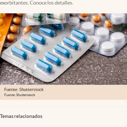
exorbitantes. Conoce los detalles.
Clima
Espiritualidad
Mediakit
abre en nueva pestaña
México
Fuente: Shutterstock
Fuente: Shutterstock
Temas relacionados