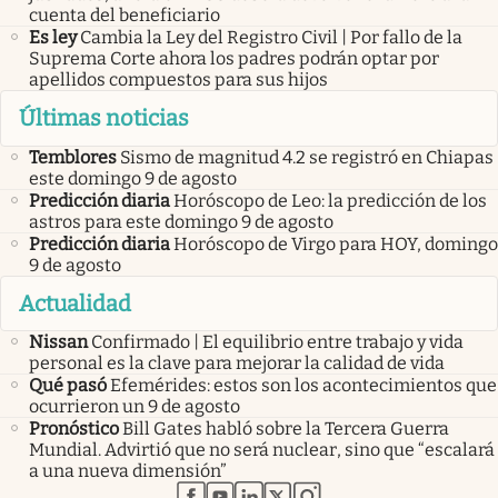
cuenta del beneficiario
Es ley
Cambia la Ley del Registro Civil | Por fallo de la
Suprema Corte ahora los padres podrán optar por
apellidos compuestos para sus hijos
Últimas noticias
Temblores
Sismo de magnitud 4.2 se registró en Chiapas
este domingo 9 de agosto
Predicción diaria
Horóscopo de Leo: la predicción de los
astros para este domingo 9 de agosto
Predicción diaria
Horóscopo de Virgo para HOY, domingo
9 de agosto
Actualidad
Nissan
Confirmado | El equilibrio entre trabajo y vida
personal es la clave para mejorar la calidad de vida
Qué pasó
Efemérides: estos son los acontecimientos que
ocurrieron un 9 de agosto
Pronóstico
Bill Gates habló sobre la Tercera Guerra
Mundial. Advirtió que no será nuclear, sino que “escalará
a una nueva dimensión”
abre en nueva pestaña
abre en nueva pestaña
abre en nueva pestaña
abre en nueva pestaña
abre en nueva pestaña