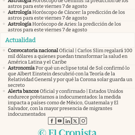
Astrología
Horóscopo de Géminis: la predicción de los
astros para este viernes 7 de agosto
Astrología
Horóscopo de Cáncer: la predicción de los
astros para este viernes 7 de agosto
Astrología
Horóscopo de Aries: la predicción de los
astros para este viernes 7 de agosto
Actualidad
Convocatoria nacional
Oficial | Carlos Slim regalará 100
mil dólares a quienes puedan transformar la salud en
América Latina y el Caribe
Astronomía
Por qué un eclipse total de Sol confirmó lo
que Albert Einstein descubrió con la Teoría de la
Relatividad General y por qué la Corona solar guarda un
secreto
Alerta bancos
Oficial y confirmado | Estados Unidos
endurece préstamos a indocumentados: la medida
impacta a países como de México, Guatemala y El
Salvador, con la mayor presencia de migrantes
indocumentados
abre en nueva pestaña
abre en nueva pestaña
abre en nueva pestaña
abre en nueva pestaña
abre en nueva pestaña