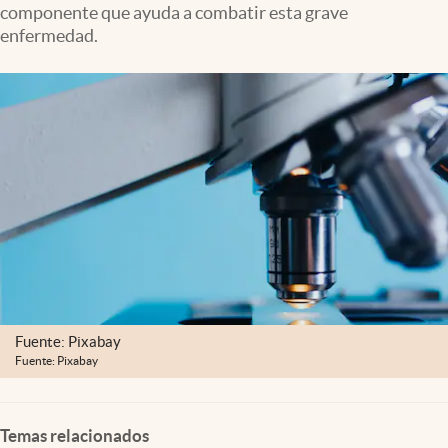
componente que ayuda a combatir esta grave
Clima
enfermedad.
Espiritualidad
Mediakit
abre en nueva pestaña
México
Fuente: Pixabay
Fuente: Pixabay
Temas relacionados