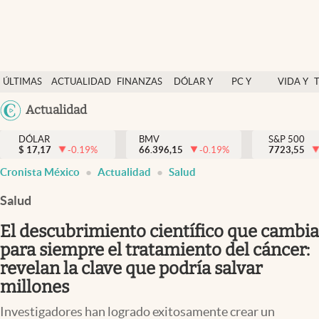
Últimas Noticias
ÚLTIMAS
ACTUALIDAD
FINANZAS
DÓLAR Y
PC Y
VIDA Y
Actualidad
NOTICIAS
Y
MERCADOS
CELULAR
ESTILO
Argentina
Actualidad
Finanzas y economía
ECONOMÍA
España
Dólar y mercados
DÓLAR
BMV
S&P 500
$
17,17
-0.19
%
66.396,15
-0.19
%
México
7723,55
Internacionales
Cronista México
Actualidad
Salud
USA
Opinión
Colombia
Salud
Uruguay
Brand Strategy
El descubrimiento científico que cambia
Pc y celular
para siempre el tratamiento del cáncer:
revelan la clave que podría salvar
Vida y estilo
millones
Tv
Investigadores han logrado exitosamente crear un