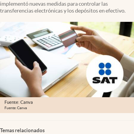
implementó nuevas medidas para controlar las
Clima
transferencias electrónicas y los depósitos en efectivo.
Espiritualidad
Mediakit
abre en nueva pestaña
México
Fuente: Canva
Fuente: Canva
Temas relacionados