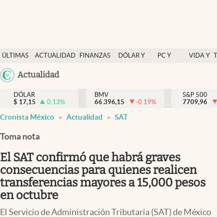
Últimas Noticias
ÚLTIMAS
ACTUALIDAD
FINANZAS
DÓLAR Y
PC Y
VIDA Y
Actualidad
NOTICIAS
Y
MERCADOS
CELULAR
ESTILO
Argentina
Actualidad
Finanzas y economía
ECONOMÍA
España
Dólar y mercados
DÓLAR
BMV
S&P 500
$
17,15
0.13
%
66.396,15
-0.19
%
México
7709,96
Internacionales
Cronista México
Actualidad
SAT
USA
Opinión
Colombia
Toma nota
Uruguay
Brand Strategy
El SAT confirmó que habrá graves
Pc y celular
consecuencias para quienes realicen
transferencias mayores a 15,000 pesos
Vida y estilo
en octubre
Tv
El Servicio de Administración Tributaria (SAT) de México