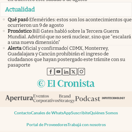
Actualidad
Qué pasó
Efemérides: estos son los acontecimientos que
ocurrieron un 9 de agosto
Pronóstico
Bill Gates habló sobre la Tercera Guerra
Mundial. Advirtió que no será nuclear, sino que “escalará
a una nueva dimensión”
Alerta
Oficial y confirmado| CDMX, Monterrey,
Guadalajara y Cancún prohibirán el ingreso de
ciudadanos que hayan postergado este trámite con su
pasaporte
abre en nueva pestaña
abre en nueva pestaña
abre en nueva pestaña
abre en nueva pestaña
abre en nueva pestaña
Contacto
Canales de WhatsApp
Suscribite
Quiénes Somos
Portal de Proveedores
Trabajá con nosotros