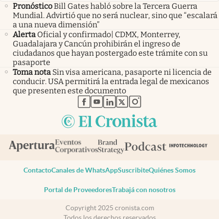
Pronóstico
Bill Gates habló sobre la Tercera Guerra
Mundial. Advirtió que no será nuclear, sino que “escalará
a una nueva dimensión”
Alerta
Oficial y confirmado| CDMX, Monterrey,
Guadalajara y Cancún prohibirán el ingreso de
ciudadanos que hayan postergado este trámite con su
pasaporte
Toma nota
Sin visa americana, pasaporte ni licencia de
conducir. USA permitirá la entrada legal de mexicanos
que presenten este documento
abre en nueva pestaña
abre en nueva pestaña
abre en nueva pestaña
abre en nueva pestaña
abre en nueva pestaña
Contacto
Canales de WhatsApp
Suscribite
Quiénes Somos
Portal de Proveedores
Trabajá con nosotros
Copyright 2025 cronista.com
Todos los derechos reservados