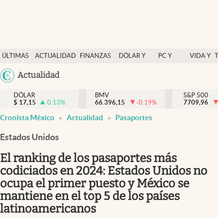
Últimas Noticias
ÚLTIMAS
ACTUALIDAD
FINANZAS
DÓLAR Y
PC Y
VIDA Y
Actualidad
NOTICIAS
Y
MERCADOS
CELULAR
ESTILO
Argentina
Actualidad
Finanzas y economía
ECONOMÍA
España
Dólar y mercados
DÓLAR
BMV
S&P 500
$
17,15
0.13
%
66.396,15
-0.19
%
México
7709,96
Internacionales
Cronista México
Actualidad
Pasaportes
USA
Opinión
Colombia
Estados Unidos
Uruguay
Brand Strategy
El ranking de los pasaportes más
Pc y celular
codiciados en 2024: Estados Unidos no
ocupa el primer puesto y México se
Vida y estilo
mantiene en el top 5 de los países
Tv
latinoamericanos