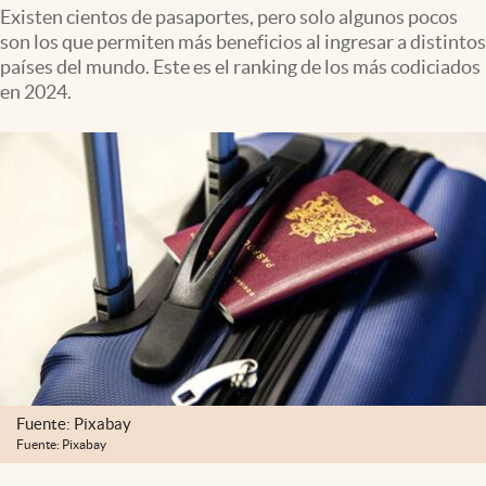
Clima
Existen cientos de pasaportes, pero solo algunos pocos
son los que permiten más beneficios al ingresar a distintos
Espiritualidad
países del mundo. Este es el ranking de los más codiciados
en 2024.
Mediakit
abre en nueva pestaña
México
Fuente: Pixabay
Fuente: Pixabay