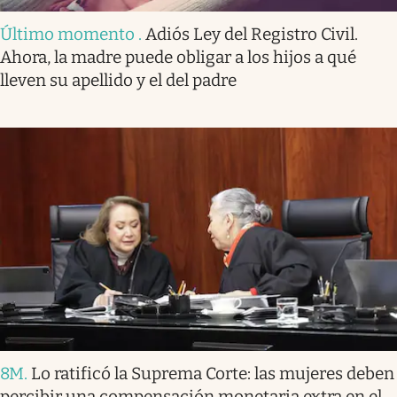
Último momento
.
Adiós Ley del Registro Civil.
Ahora, la madre puede obligar a los hijos a qué
lleven su apellido y el del padre
8M
.
Lo ratificó la Suprema Corte: las mujeres deben
percibir una compensación monetaria extra en el