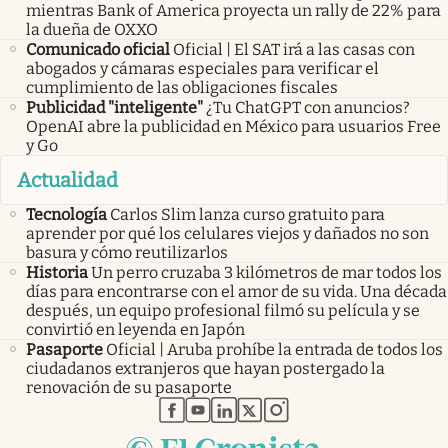
mientras Bank of America proyecta un rally de 22% para
la dueña de OXXO
Comunicado oficial
Oficial | El SAT irá a las casas con
abogados y cámaras especiales para verificar el
cumplimiento de las obligaciones fiscales
Publicidad "inteligente"
¿Tu ChatGPT con anuncios?
OpenAI abre la publicidad en México para usuarios Free
y Go
Actualidad
Tecnología
Carlos Slim lanza curso gratuito para
aprender por qué los celulares viejos y dañados no son
basura y cómo reutilizarlos
Historia
Un perro cruzaba 3 kilómetros de mar todos los
días para encontrarse con el amor de su vida. Una década
después, un equipo profesional filmó su película y se
convirtió en leyenda en Japón
Pasaporte
Oficial | Aruba prohíbe la entrada de todos los
ciudadanos extranjeros que hayan postergado la
renovación de su pasaporte
abre en nueva pestaña
abre en nueva pestaña
abre en nueva pestaña
abre en nueva pestaña
abre en nueva pestaña