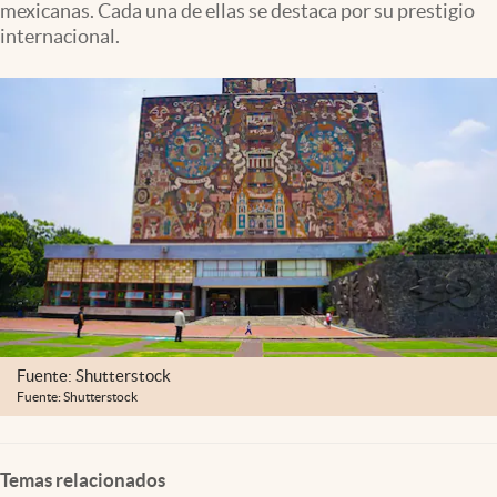
mexicanas. Cada una de ellas se destaca por su prestigio
Clima
internacional.
Espiritualidad
Mediakit
abre en nueva pestaña
México
Fuente: Shutterstock
Fuente: Shutterstock
Temas relacionados