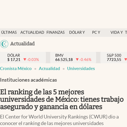
Últimas Noticias
ÚLTIMAS
ACTUALIDAD
FINANZAS
DÓLAR Y
PC Y
VIDA Y
Actualidad
NOTICIAS
Y
MERCADOS
CELULAR
ESTILO
Argentina
Actualidad
Finanzas y economía
ECONOMÍA
España
Dólar y mercados
DÓLAR
BMV
S&P 500
$
17,21
-0.03
%
66.525,18
-0.46
%
México
7723,55
Internacionales
Cronista México
Actualidad
Universidades
USA
Opinión
Colombia
Instituciones académicas
Uruguay
Brand Strategy
El ranking de las 5 mejores
Pc y celular
universidades de México: tienes trabajo
asegurado y ganancia en dólares
Vida y estilo
El Center for World University Rankings (CWUR) dio a
Tv
conocer el ranking de las mejores universidades