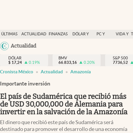
Últimas Noticias
ÚLTIMAS
ACTUALIDAD
FINANZAS
DÓLAR Y
PC Y
VIDA Y
Actualidad
NOTICIAS
Y
MERCADOS
CELULAR
ESTILO
Argentina
Actualidad
Finanzas y economía
ECONOMÍA
España
Dólar y mercados
DÓLAR
BMV
S&P 500
$
17,24
0.19
%
66.833,16
0.20
%
México
7736,52
Internacionales
Cronista México
Actualidad
Amazonía
USA
Opinión
Colombia
Importante inversión
Uruguay
Brand Strategy
El país de Sudamérica que recibió más
Pc y celular
de USD 30,000,000 de Alemania para
invertir en la salvación de la Amazonía
Vida y estilo
El dinero que recibió este país de Sudamérica será
Tv
destinado para promover el desarrollo de una economía