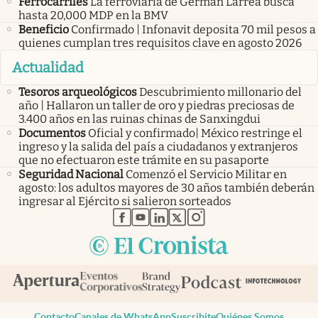
Ferrocarriles
La ferroviaria de Germán Larrea busca
hasta 20,000 MDP en la BMV
Beneficio
Confirmado | Infonavit deposita 70 mil pesos a
quienes cumplan tres requisitos clave en agosto 2026
Actualidad
Tesoros arqueológicos
Descubrimiento millonario del
año | Hallaron un taller de oro y piedras preciosas de
3.400 años en las ruinas chinas de Sanxingdui
Documentos
Oficial y confirmado| México restringe el
ingreso y la salida del país a ciudadanos y extranjeros
que no efectuaron este trámite en su pasaporte
Seguridad Nacional
Comenzó el Servicio Militar en
agosto: los adultos mayores de 30 años también deberán
ingresar al Ejército si salieron sorteados
abre en nueva pestaña
abre en nueva pestaña
abre en nueva pestaña
abre en nueva pestaña
abre en nueva pestaña
Contacto
Canales de WhatsApp
Suscribite
Quiénes Somos