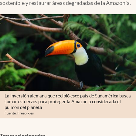
sostenible y restaurar áreas degradadas de la Amazonía.
Clima
Espiritualidad
Mediakit
abre en nueva pestaña
México
La inversión alemana que recibió este país de Sudamérica busca
sumar esfuerzos para proteger la Amazonía considerada el
pulmón del planeta.
Fuente: Freepik.es
Temas relacionados