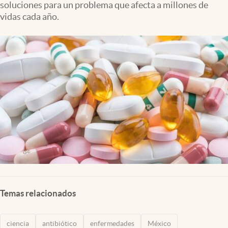
soluciones para un problema que afecta a millones de
Clima
vidas cada año.
Espiritualidad
Mediakit
abre en nueva pestaña
México
Temas relacionados
ciencia
antibiótico
enfermedades
México