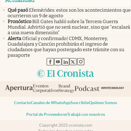
Qué pasó
Efemérides: estos son los acontecimientos que
ocurrieron un 9 de agosto
Pronóstico
Bill Gates habló sobre la Tercera Guerra
Mundial. Advirtió que no será nuclear, sino que “escalará
a una nueva dimensión”
Alerta
Oficial y confirmado| CDMX, Monterrey,
Guadalajara y Cancún prohibirán el ingreso de
ciudadanos que hayan postergado este trámite con su
pasaporte
abre en nueva pestaña
abre en nueva pestaña
abre en nueva pestaña
abre en nueva pestaña
abre en nueva pestaña
Contacto
Canales de WhatsApp
Suscribite
Quiénes Somos
Portal de Proveedores
Trabajá con nosotros
Copyright 2025 cronista.com