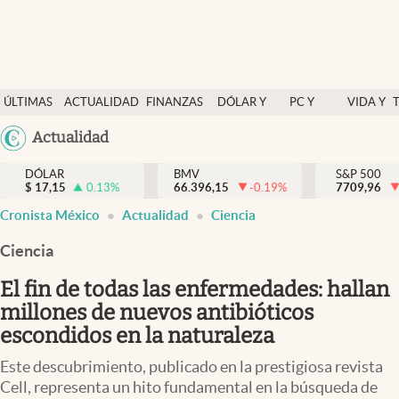
Últimas Noticias
ÚLTIMAS
ACTUALIDAD
FINANZAS
DÓLAR Y
PC Y
VIDA Y
Actualidad
NOTICIAS
Y
MERCADOS
CELULAR
ESTILO
Argentina
Actualidad
Finanzas y economía
ECONOMÍA
España
Dólar y mercados
DÓLAR
BMV
S&P 500
$
17,15
0.13
%
66.396,15
-0.19
%
México
7709,96
Internacionales
Cronista México
Actualidad
Ciencia
USA
Opinión
Colombia
Ciencia
Uruguay
Brand Strategy
El fin de todas las enfermedades: hallan
Pc y celular
millones de nuevos antibióticos
escondidos en la naturaleza
Vida y estilo
Este descubrimiento, publicado en la prestigiosa revista
Tv
Cell, representa un hito fundamental en la búsqueda de