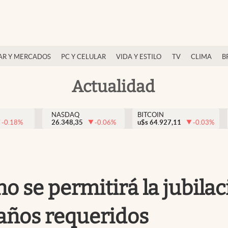
AR Y MERCADOS
PC Y CELULAR
VIDA Y ESTILO
TV
CLIMA
B
Actualidad
NASDAQ
BITCOIN
-0.18
%
26.348,35
-0.06
%
u$s
64.927,11
-0.03
%
 no se permitirá la jubil
años requeridos