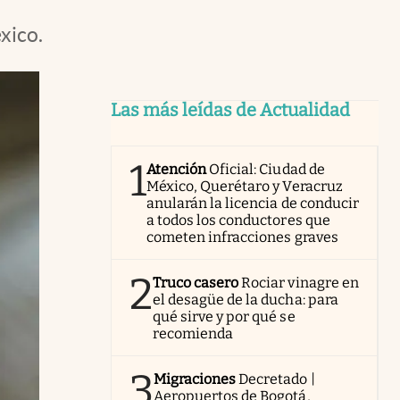
xico.
Las más leídas de Actualidad
1
Atención
Oficial: Ciudad de
México, Querétaro y Veracruz
anularán la licencia de conducir
a todos los conductores que
cometen infracciones graves
2
Truco casero
Rociar vinagre en
el desagüe de la ducha: para
qué sirve y por qué se
recomienda
3
Migraciones
Decretado |
Aeropuertos de Bogotá,