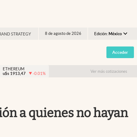
8 de agosto de 2026
Edición:
México
RAND STRATEGY
Argentina
Acceder
España
México
ETHEREUM
Ver más cotizaciones
u$s
1913,47
-0.01
%
USA
Colombia
Uruguay
ación a quienes no hayan