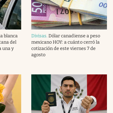
la blanca
Divisas
.
Dólar canadiense a peso
tana del
mexicano HOY: a cuánto cerró la
a una y
cotización de este viernes 7 de
agosto