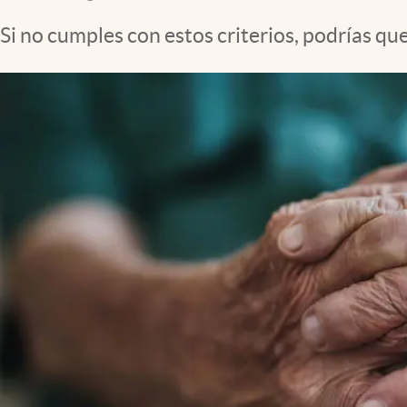
Clima
Si no cumples con estos criterios, podrías qu
Espiritualidad
Mediakit
abre en nueva pestaña