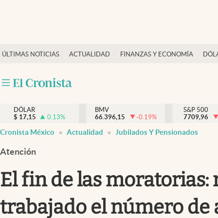
Últimas Noticias
ÚLTIMAS NOTICIAS
ACTUALIDAD
FINANZAS Y ECONOMÍA
DÓL
Actualidad
Finanzas y economía
Dólar y mercados
DÓLAR
BMV
S&P 500
Internacionales
$
17,15
0.13
%
66.396,15
-0.19
%
7709,96
Opinión
Cronista México
Actualidad
Jubilados Y Pensionados
Brand Strategy
Atención
Pc y celular
El fin de las moratorias:
Vida y estilo
trabajado el número de 
Tv