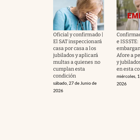
Oficial y confirmado |
Confirma
El SAT inspeccionará
e ISSSTE:
casa por casa a los
embargar
jubilados y aplicará
Afore a p
multas a quienes no
y jubilado
cumplan esta
en esta c
condición
miércoles, 1
sábado, 27 de Junio de
2026
2026