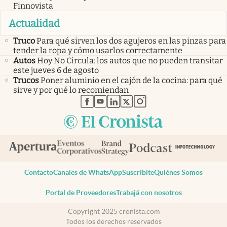
Finnovista
Actualidad
Truco
Para qué sirven los dos agujeros en las pinzas para
tender la ropa y cómo usarlos correctamente
Autos
Hoy No Circula: los autos que no pueden transitar
este jueves 6 de agosto
Trucos
Poner aluminio en el cajón de la cocina: para qué
sirve y por qué lo recomiendan
abre en nueva pestaña
abre en nueva pestaña
abre en nueva pestaña
abre en nueva pestaña
abre en nueva pestaña
Contacto
Canales de WhatsApp
Suscribite
Quiénes Somos
Portal de Proveedores
Trabajá con nosotros
Copyright 2025 cronista.com
Todos los derechos reservados