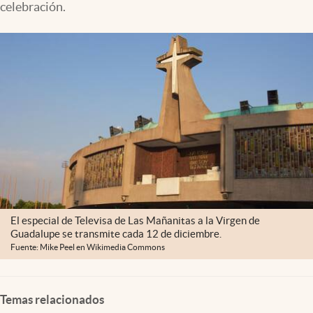
celebración.
Clima
Espiritualidad
Mediakit
abre en nueva pestaña
México
El especial de Televisa de Las Mañanitas a la Virgen de
Guadalupe se transmite cada 12 de diciembre.
Fuente: Mike Peel en Wikimedia Commons
Temas relacionados