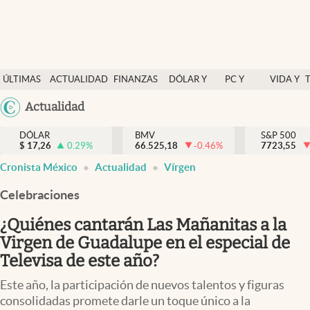
Últimas Noticias
ÚLTIMAS
ACTUALIDAD
FINANZAS
DÓLAR Y
PC Y
VIDA Y
Actualidad
NOTICIAS
Y
MERCADOS
CELULAR
ESTILO
Argentina
Actualidad
Finanzas y economía
ECONOMÍA
España
Dólar y mercados
DÓLAR
BMV
S&P 500
$
17,26
0.29
%
66.525,18
-0.46
%
México
7723,55
Internacionales
Cronista México
Actualidad
Vírgen
USA
Opinión
Colombia
Celebraciones
Uruguay
Brand Strategy
¿Quiénes cantarán Las Mañanitas a la
Pc y celular
Virgen de Guadalupe en el especial de
Televisa de este año?
Vida y estilo
Este año, la participación de nuevos talentos y figuras
Tv
consolidadas promete darle un toque único a la