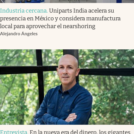
Industria cercana
.
Uniparts India acelera su
presencia en México y considera manufactura
local para aprovechar el nearshoring
Alejandro Ángeles
Entrevista
.
En la nueva era del dinero, los gigantes