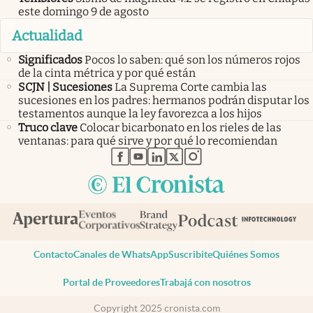
este domingo 9 de agosto
Actualidad
Significados
Pocos lo saben: qué son los números rojos
de la cinta métrica y por qué están
SCJN | Sucesiones
La Suprema Corte cambia las
sucesiones en los padres: hermanos podrán disputar los
testamentos aunque la ley favorezca a los hijos
Truco clave
Colocar bicarbonato en los rieles de las
ventanas: para qué sirve y por qué lo recomiendan
abre en nueva pestaña
abre en nueva pestaña
abre en nueva pestaña
abre en nueva pestaña
abre en nueva pestaña
Contacto
Canales de WhatsApp
Suscribite
Quiénes Somos
Portal de Proveedores
Trabajá con nosotros
Copyright 2025 cronista.com