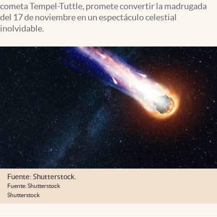
cometa Tempel-Tuttle, promete convertir la madrugada
Clima
del 17 de noviembre en un espectáculo celestial
Espiritualidad
inolvidable.
Mediakit
abre en nueva pestaña
México
Fuente: Shutterstock.
Fuente: Shutterstock
Shutterstock