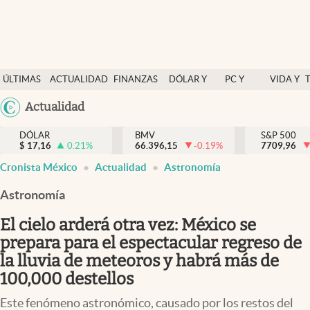
Últimas Noticias
ÚLTIMAS
ACTUALIDAD
FINANZAS
DÓLAR Y
PC Y
VIDA Y
Actualidad
NOTICIAS
Y
MERCADOS
CELULAR
ESTILO
Argentina
Actualidad
Finanzas y economía
ECONOMÍA
España
Dólar y mercados
DÓLAR
BMV
S&P 500
$
17,16
0.21
%
66.396,15
-0.19
%
México
7709,96
Internacionales
Cronista México
Actualidad
Astronomía
USA
Opinión
Colombia
Astronomía
Uruguay
Brand Strategy
El cielo arderá otra vez: México se
Pc y celular
prepara para el espectacular regreso de
la lluvia de meteoros y habrá más de
Vida y estilo
100,000 destellos
Tv
Este fenómeno astronómico, causado por los restos del