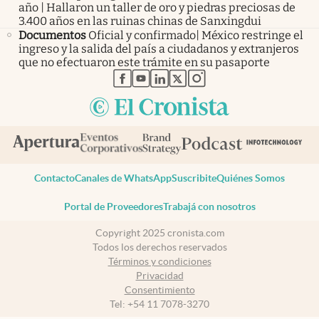
año | Hallaron un taller de oro y piedras preciosas de
3.400 años en las ruinas chinas de Sanxingdui
Documentos
Oficial y confirmado| México restringe el
ingreso y la salida del país a ciudadanos y extranjeros
que no efectuaron este trámite en su pasaporte
abre en nueva pestaña
abre en nueva pestaña
abre en nueva pestaña
abre en nueva pestaña
abre en nueva pestaña
Contacto
Canales de WhatsApp
Suscribite
Quiénes Somos
Portal de Proveedores
Trabajá con nosotros
Copyright 2025 cronista.com
Todos los derechos reservados
Términos y condiciones
Privacidad
Consentimiento
Tel:
+54 11 7078-3270