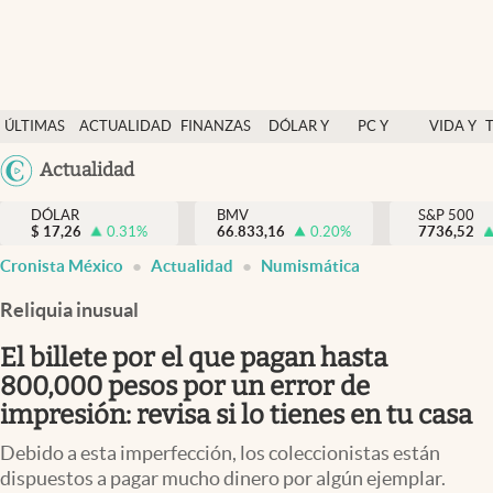
Últimas Noticias
ÚLTIMAS
ACTUALIDAD
FINANZAS
DÓLAR Y
PC Y
VIDA Y
Actualidad
NOTICIAS
Y
MERCADOS
CELULAR
ESTILO
Argentina
Actualidad
Finanzas y economía
ECONOMÍA
España
Dólar y mercados
DÓLAR
BMV
S&P 500
$
17,26
0.31
%
66.833,16
0.20
%
México
7736,52
Internacionales
Cronista México
Actualidad
Numismática
USA
Opinión
Colombia
Reliquia inusual
Uruguay
Brand Strategy
El billete por el que pagan hasta
Pc y celular
800,000 pesos por un error de
impresión: revisa si lo tienes en tu casa
Vida y estilo
Debido a esta imperfección, los coleccionistas están
Tv
dispuestos a pagar mucho dinero por algún ejemplar.