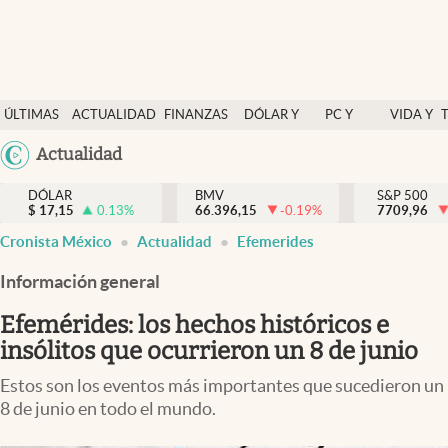
Últimas Noticias
ÚLTIMAS
ACTUALIDAD
FINANZAS
DÓLAR Y
PC Y
VIDA Y
Actualidad
NOTICIAS
Y
MERCADOS
CELULAR
ESTILO
Argentina
Actualidad
Finanzas y economía
ECONOMÍA
España
Dólar y mercados
DÓLAR
BMV
S&P 500
$
17,15
0.13
%
66.396,15
-0.19
%
México
7709,96
Internacionales
Cronista México
Actualidad
Efemerides
USA
Opinión
Colombia
Información general
Uruguay
Brand Strategy
Efemérides: los hechos históricos e
Pc y celular
insólitos que ocurrieron un 8 de junio
Vida y estilo
Estos son los eventos más importantes que sucedieron un
8 de junio en todo el mundo.
Tv