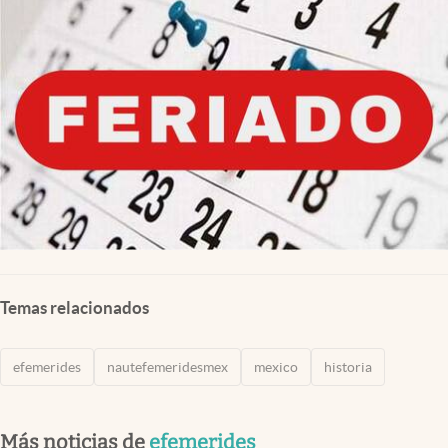
Clima
Espiritualidad
Mediakit
abre en nueva pestaña
México
Temas relacionados
efemerides
nautefemeridesmex
mexico
historia
Más noticias de
efemerides