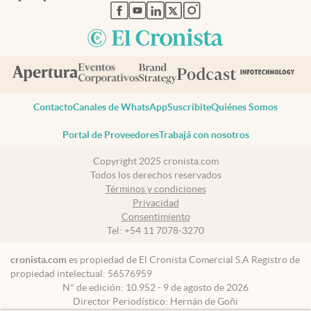
abre en nueva pestaña
abre en nueva pestaña
abre en nueva pestaña
abre en nueva pestaña
abre en nueva pestaña
Contacto
Canales de WhatsApp
Suscribite
Quiénes Somos
Portal de Proveedores
Trabajá con nosotros
Copyright 2025 cronista.com
Todos los derechos reservados
Términos y condiciones
Privacidad
Consentimiento
Tel:
+54 11 7078-3270
cronista.com
es propiedad de El Cronista Comercial S.A Registro de
propiedad intelectual: 56576959
N° de edición: 10.952 - 9 de agosto de 2026
Director Periodístico: Hernán de Goñi