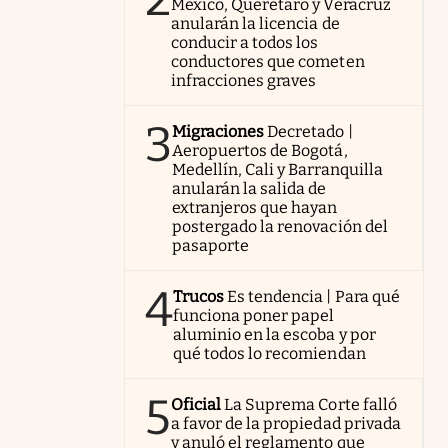
México, Querétaro y Veracruz
anularán la licencia de
conducir a todos los
conductores que cometen
infracciones graves
3
Migraciones
Decretado |
Aeropuertos de Bogotá,
Medellín, Cali y Barranquilla
anularán la salida de
extranjeros que hayan
postergado la renovación del
pasaporte
4
Trucos
Es tendencia | Para qué
funciona poner papel
aluminio en la escoba y por
qué todos lo recomiendan
5
Oficial
La Suprema Corte falló
a favor de la propiedad privada
y anuló el reglamento que