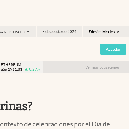
7 de agosto de 2026
Edición:
México
RAND STRATEGY
Argentina
Acceder
España
México
ETHEREUM
Ver más cotizaciones
u$s
1911,81
0.29
%
USA
Colombia
Uruguay
trinas?
ontexto de celebraciones por el Día de