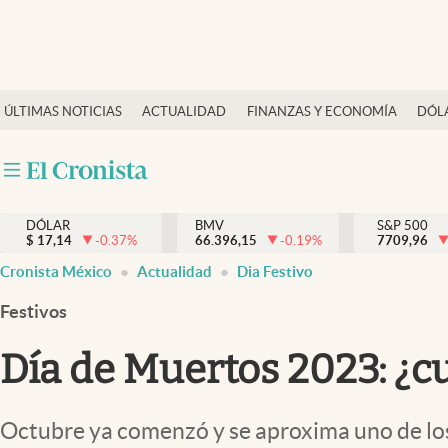
Últimas Noticias
ÚLTIMAS NOTICIAS
ACTUALIDAD
FINANZAS Y ECONOMÍA
DÓL
Actualidad
Finanzas y economía
Dólar y mercados
DÓLAR
BMV
S&P 500
Internacionales
$
17,14
-0.37
%
66.396,15
-0.19
%
7709,96
Opinión
Cronista México
Actualidad
Dia Festivo
Brand Strategy
Festivos
Pc y celular
Día de Muertos 2023: ¿cu
Vida y estilo
Tv
Octubre ya comenzó y se aproxima uno de los 