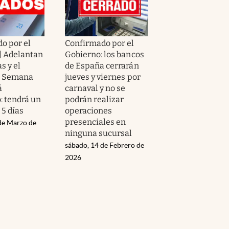
o por el
Confirmado por el
| Adelantan
Gobierno: los bancos
s y el
de España cerrarán
e Semana
jueves y viernes por
á
carnaval y no se
: tendrá un
podrán realizar
 5 días
operaciones
presenciales en
 de Marzo de
ninguna sucursal
sábado, 14 de Febrero de
2026