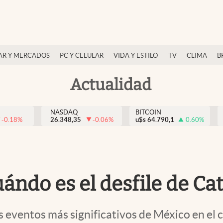
AR Y MERCADOS
PC Y CELULAR
VIDA Y ESTILO
TV
CLIMA
B
Actualidad
NASDAQ
BITCOIN
-0.18
%
26.348,35
-0.06
%
u$s
64.790,1
0.60
%
ándo es el desfile de Ca
eventos más significativos de México en el c