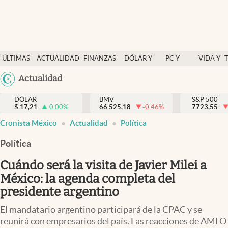
Últimas Noticias
ÚLTIMAS
ACTUALIDAD
FINANZAS
DÓLAR Y
PC Y
VIDA Y
Actualidad
NOTICIAS
Y
MERCADOS
CELULAR
ESTILO
Argentina
Actualidad
Finanzas y economía
ECONOMÍA
España
Dólar y mercados
DÓLAR
BMV
S&P 500
$
17,21
0.00
%
66.525,18
-0.46
%
México
7723,55
Internacionales
Cronista México
Actualidad
Política
USA
Opinión
Colombia
Política
Uruguay
Brand Strategy
Cuándo será la visita de Javier Milei a
Pc y celular
México: la agenda completa del
presidente argentino
Vida y estilo
El mandatario argentino participará de la CPAC y se
Tv
reunirá con empresarios del país. Las reacciones de AMLO