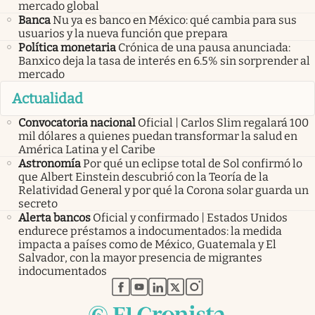
mercado global
Banca
Nu ya es banco en México: qué cambia para sus
usuarios y la nueva función que prepara
Política monetaria
Crónica de una pausa anunciada:
Banxico deja la tasa de interés en 6.5% sin sorprender al
mercado
Actualidad
Convocatoria nacional
Oficial | Carlos Slim regalará 100
mil dólares a quienes puedan transformar la salud en
América Latina y el Caribe
Astronomía
Por qué un eclipse total de Sol confirmó lo
que Albert Einstein descubrió con la Teoría de la
Relatividad General y por qué la Corona solar guarda un
secreto
Alerta bancos
Oficial y confirmado | Estados Unidos
endurece préstamos a indocumentados: la medida
impacta a países como de México, Guatemala y El
Salvador, con la mayor presencia de migrantes
indocumentados
abre en nueva pestaña
abre en nueva pestaña
abre en nueva pestaña
abre en nueva pestaña
abre en nueva pestaña