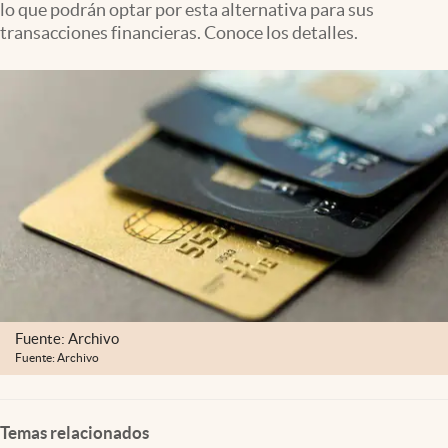
lo que podrán optar por esta alternativa para sus
Clima
transacciones financieras. Conoce los detalles.
Espiritualidad
Mediakit
abre en nueva pestaña
México
Fuente: Archivo
Fuente: Archivo
Temas relacionados