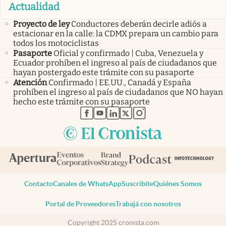
Actualidad
Proyecto de ley
Conductores deberán decirle adiós a
estacionar en la calle: la CDMX prepara un cambio para
todos los motociclistas
Pasaporte
Oficial y confirmado | Cuba, Venezuela y
Ecuador prohíben el ingreso al país de ciudadanos que
hayan postergado este trámite con su pasaporte
Atención
Confirmado | EE.UU., Canadá y España
prohíben el ingreso al país de ciudadanos que NO hayan
hecho este trámite con su pasaporte
abre en nueva pestaña
abre en nueva pestaña
abre en nueva pestaña
abre en nueva pestaña
abre en nueva pestaña
Contacto
Canales de WhatsApp
Suscribite
Quiénes Somos
Portal de Proveedores
Trabajá con nosotros
Copyright 2025 cronista.com