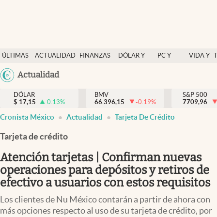
Últimas Noticias
ÚLTIMAS
ACTUALIDAD
FINANZAS
DÓLAR Y
PC Y
VIDA Y
Actualidad
NOTICIAS
Y
MERCADOS
CELULAR
ESTILO
Argentina
Actualidad
Finanzas y economía
ECONOMÍA
España
Dólar y mercados
DÓLAR
BMV
S&P 500
$
17,15
0.13
%
66.396,15
-0.19
%
México
7709,96
Internacionales
Cronista México
Actualidad
Tarjeta De Crédito
USA
Opinión
Colombia
Tarjeta de crédito
Uruguay
Brand Strategy
Atención tarjetas | Confirman nuevas
Pc y celular
operaciones para depósitos y retiros de
efectivo a usuarios con estos requisitos
Vida y estilo
Los clientes de Nu México contarán a partir de ahora con
Tv
más opciones respecto al uso de su tarjeta de crédito, por