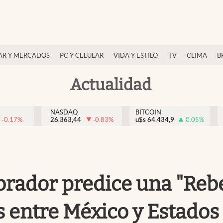
AR Y MERCADOS
PC Y CELULAR
VIDA Y ESTILO
TV
CLIMA
B
Actualidad
NASDAQ
BITCOIN
-0.17
%
26.363,44
-0.83
%
u$s
64.434,9
0.05
%
rador predice una "Rebe
as entre México y Estado