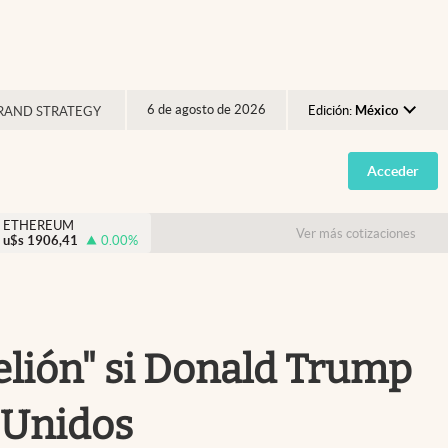
6 de agosto de 2026
Edición:
México
RAND STRATEGY
Argentina
Acceder
España
México
ETHEREUM
Ver más cotizaciones
u$s
1906,41
0.00
%
USA
Colombia
Uruguay
lión" si Donald Trump
s Unidos