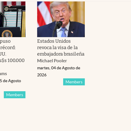
puso
Estados Unidos
 récord:
revoca la visa de la
UU.
embajadora brasileña
u$s 100.000
Michael Pooler
martes, 04 de Agosto de
iams
2026
05 de Agosto
Members
Members