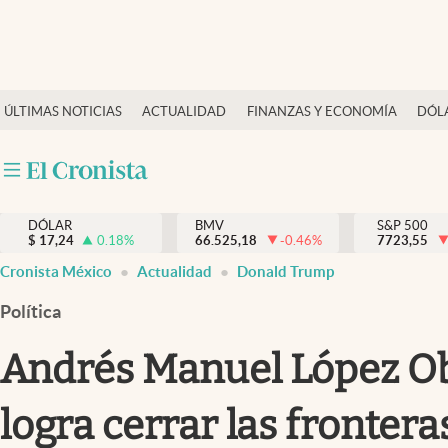
Últimas Noticias
ÚLTIMAS NOTICIAS
ACTUALIDAD
FINANZAS Y ECONOMÍA
DÓL
Actualidad
Finanzas y economía
Dólar y mercados
DÓLAR
BMV
S&P 500
Internacionales
$
17,24
0.18
%
66.525,18
-0.46
%
7723,55
Opinión
Cronista México
Actualidad
Donald Trump
Brand Strategy
Política
Pc y celular
Andrés Manuel López Ob
Vida y estilo
logra cerrar las fronter
Tv