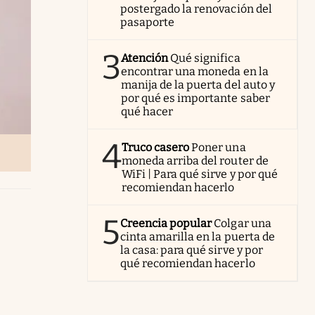
postergado la renovación del
pasaporte
3
Atención
Qué significa
encontrar una moneda en la
manija de la puerta del auto y
por qué es importante saber
qué hacer
4
Truco casero
Poner una
moneda arriba del router de
WiFi | Para qué sirve y por qué
recomiendan hacerlo
5
Creencia popular
Colgar una
cinta amarilla en la puerta de
la casa: para qué sirve y por
qué recomiendan hacerlo