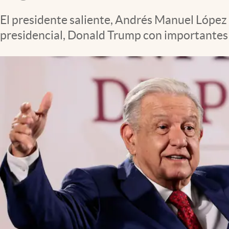
Clima
El presidente saliente, Andrés Manuel López
Espiritualidad
presidencial, Donald Trump con importantes c
Mediakit
abre en nueva pestaña