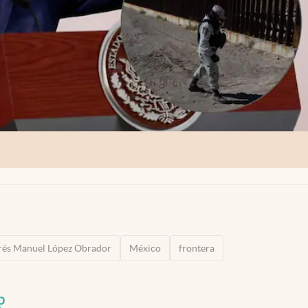
és Manuel López Obrador
México
frontera
p