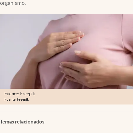
organismo.
Clima
Espiritualidad
Mediakit
abre en nueva pestaña
México
Fuente: Freepik
Fuente: Freepik
Temas relacionados