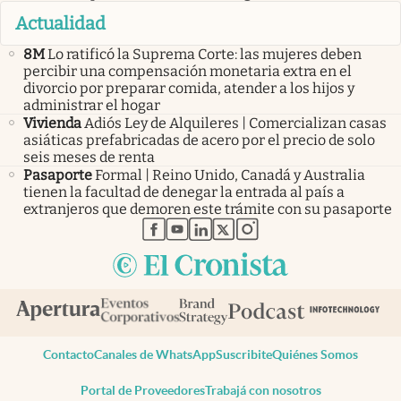
Actualidad
8M
Lo ratificó la Suprema Corte: las mujeres deben
percibir una compensación monetaria extra en el
divorcio por preparar comida, atender a los hijos y
administrar el hogar
Vivienda
Adiós Ley de Alquileres | Comercializan casas
asiáticas prefabricadas de acero por el precio de solo
seis meses de renta
Pasaporte
Formal | Reino Unido, Canadá y Australia
tienen la facultad de denegar la entrada al país a
extranjeros que demoren este trámite con su pasaporte
abre en nueva pestaña
abre en nueva pestaña
abre en nueva pestaña
abre en nueva pestaña
abre en nueva pestaña
Contacto
Canales de WhatsApp
Suscribite
Quiénes Somos
Portal de Proveedores
Trabajá con nosotros