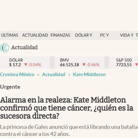
Últimas Noticias
ÚLTIMAS
ACTUALIDAD
FINANZAS
DÓLAR Y
PC Y
VIDA Y
Actualidad
NOTICIAS
Y
MERCADOS
CELULAR
ESTILO
Argentina
Actualidad
Finanzas y economía
ECONOMÍA
España
Dólar y mercados
DÓLAR
BMV
S&P 500
$
17,2
-0.04
%
66.525,18
-0.46
%
México
7723,55
Internacionales
Cronista México
Actualidad
Kate Middleton
USA
Opinión
Colombia
Urgente
Uruguay
Brand Strategy
Alarma en la realeza: Kate Middleton
Pc y celular
confirmó que tiene cáncer, ¿quién es la
sucesora directa?
Vida y estilo
La princesa de Gales anunció que está librando una batalla
Tv
contra el cáncer a los 42 años.