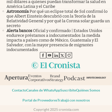
mil dólares a quienes puedan transformar la salud en
América Latina y el Caribe
Astronomía
Por qué un eclipse total de Sol confirmó lo
que Albert Einstein descubrió con la Teoría de la
Relatividad General y por qué la Corona solar guarda un
secreto
Alerta bancos
Oficial y confirmado | Estados Unidos
endurece préstamos a indocumentados: la medida
impacta a países como de México, Guatemala y El
Salvador, con la mayor presencia de migrantes
indocumentados
abre en nueva pestaña
abre en nueva pestaña
abre en nueva pestaña
abre en nueva pestaña
abre en nueva pestaña
Contacto
Canales de WhatsApp
Suscribite
Quiénes Somos
Portal de Proveedores
Trabajá con nosotros
Copyright 2025 cronista.com