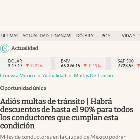
Últimas Noticias
ÚLTIMAS
ACTUALIDAD
FINANZAS
DÓLAR Y
PC Y
VIDA Y
Actualidad
NOTICIAS
Y
MERCADOS
CELULAR
ESTILO
Argentina
Actualidad
Finanzas y economía
ECONOMÍA
España
Dólar y mercados
DÓLAR
BMV
S&P 500
$
17,17
-0.22
%
66.396,15
-0.19
%
México
7723,55
Internacionales
Cronista México
Actualidad
Multas De Tránsito
USA
Opinión
Colombia
Oportunidad única
Uruguay
Brand Strategy
Adiós multas de tránsito | Habrá
Pc y celular
descuentos de hasta el 90% para todos
los conductores que cumplan esta
Vida y estilo
condición
Tv
Miles de conductores en la Ciudad de México podrán