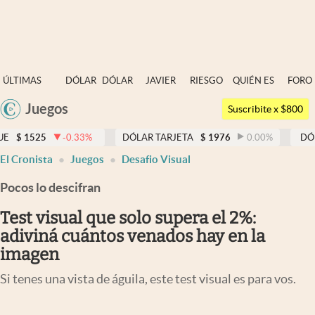
Últimas noticias
ÚLTIMAS
DÓLAR
DÓLAR
JAVIER
RIESGO
QUIÉN ES
FORO
Dólar
NOTICIAS
BLUE
MILEI
PAÍS
QUIÉN
Juegos
Argentina
Members
Suscribite x $800
España
Economía y Política
5
-0.33
%
DÓLAR TARJETA
$
1976
0.00
%
DÓLAR MEP
México
El Cronista
Juegos
Desafio Visual
Finanzas y Mercados
USA
Pocos lo descifran
Mercados Online
Colombia
Uruguay
Test visual que solo supera el 2%:
Negocios
adiviná cuántos venados hay en la
Columnistas
imagen
Otras secciones
Si tenes una vista de águila, este test visual es para vos.
Apertura