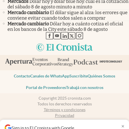
Mercados
Dólar hoy y dólar blue hoy: cuál es la cotización
del sábado 8 de agosto minuto a minuto
Mercado cambiario
El dólar sigue al alza: los errores que
conviene evitar cuando todos salen a comprar
Mercado cambiario
Dólar hoy: a cuánto cotiza el oficial
en los bancos de la City este sábado 8 de agosto
abre en nueva pestaña
abre en nueva pestaña
abre en nueva pestaña
abre en nueva pestaña
abre en nueva pestaña
Contacto
Canales de WhatsApp
Suscribite
Quiénes Somos
Portal de Proveedores
Trabajá con nosotros
Copyright 2025 cronista.com
Todos los derechos reservados
Términos y condiciones
Privacidad
Consentimiento
×
Tel:
+54 11 7078-3270
Sign in to El Cronista with Google