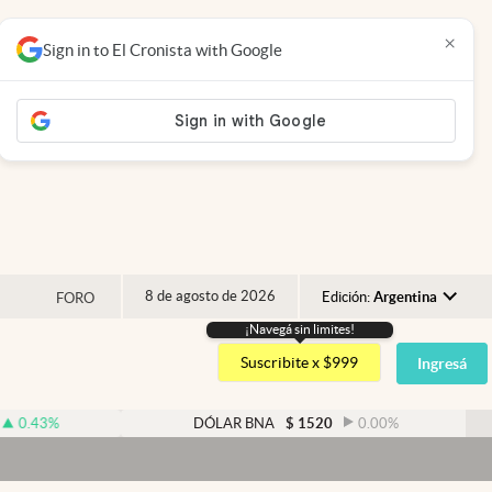
×
Sign in to El Cronista with Google
8 de agosto de 2026
Edición:
Argentina
FORO
¡Navegá sin limites!
Argentina
Suscribite x $999
Ingresá
España
México
3
%
DÓLAR BNA
$
1520
0.00
%
USA
Colombia