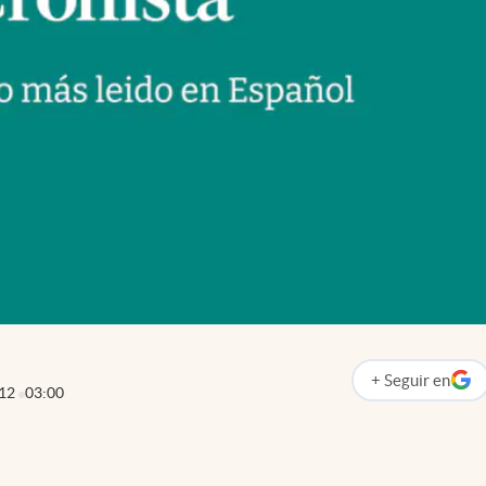
+
Seguir
en
abre en nueva p
012
03:00