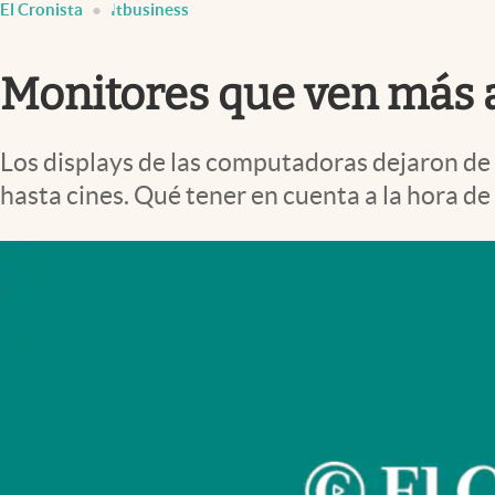
El Cronista
Itbusiness
Infotechnology
Clase
Monitores que ven más a
Clima
Mundial 2026
Los displays de las computadoras dejaron de
Eventos Corporativos
hasta cines. Qué tener en cuenta a la hora de
El Cronista Studio
Mediakit
abre en nueva pestaña