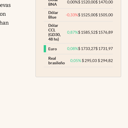
0,00
%
$
1520,00
$
1470,00
uevas
BNA
Dólar
con
-0,33
%
$
1525,00
$
1505,00
Blue
 han
Dólar
CCL
0,87
%
$
1585,52
$
1576,89
(GD30,
48 hs)
0,08
%
$
1733,27
$
1731,97
Euro
Real
0,05
%
$
295,03
$
294,82
brasileño