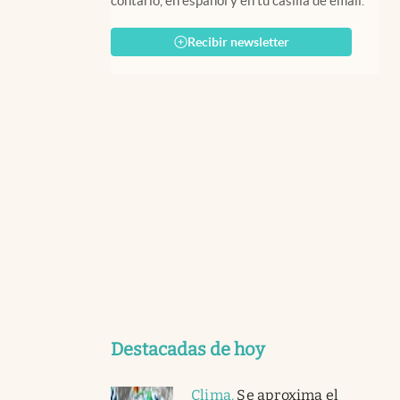
contarlo, en español y en tu casilla de email.
Recibir newsletter
Destacadas de hoy
Clima
.
Se aproxima el