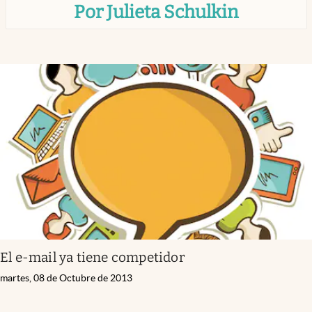
Por Julieta Schulkin
Infotechnology
Clase
Clima
Mundial 2026
Eventos Corporativos
El Cronista Studio
Mediakit
abre en nueva pestaña
Argentina
El e-mail ya tiene competidor
martes, 08 de Octubre de 2013