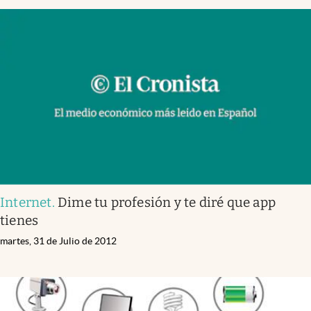
Internet
.
Dime tu profesión y te diré que app
tienes
martes, 31 de Julio de 2012