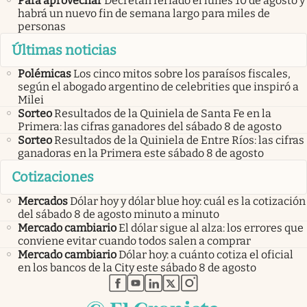
Para aprovechar
Decretan feriado el lunes 10 de agosto y
habrá un nuevo fin de semana largo para miles de
personas
Últimas noticias
Polémicas
Los cinco mitos sobre los paraísos fiscales,
según el abogado argentino de celebrities que inspiró a
Milei
Sorteo
Resultados de la Quiniela de Santa Fe en la
Primera: las cifras ganadores del sábado 8 de agosto
Sorteo
Resultados de la Quiniela de Entre Ríos: las cifras
ganadoras en la Primera este sábado 8 de agosto
Cotizaciones
Mercados
Dólar hoy y dólar blue hoy: cuál es la cotización
del sábado 8 de agosto minuto a minuto
Mercado cambiario
El dólar sigue al alza: los errores que
conviene evitar cuando todos salen a comprar
Mercado cambiario
Dólar hoy: a cuánto cotiza el oficial
en los bancos de la City este sábado 8 de agosto
abre en nueva pestaña
abre en nueva pestaña
abre en nueva pestaña
abre en nueva pestaña
abre en nueva pestaña