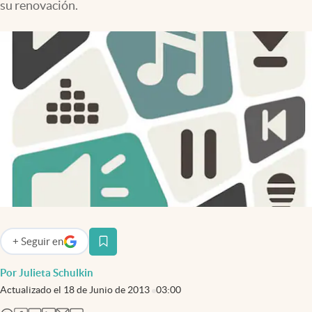
su renovación.
Infotechnology
Clase
Clima
Mundial 2026
Eventos Corporativos
El Cronista Studio
Mediakit
abre en nueva pestaña
Argentina
+
Seguir
en
abre en nueva pestaña
Por Julieta Schulkin
Actualizado el
18 de Junio de 2013
03:00