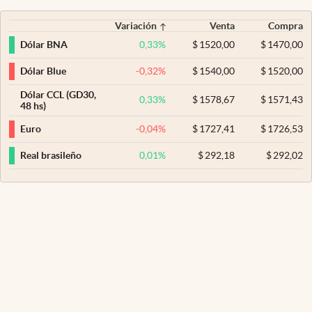
Variación
Venta
Compra
0,33
%
$
1520,00
$
1470,00
Dólar BNA
-0,32
%
$
1540,00
$
1520,00
Dólar Blue
Dólar CCL (GD30,
0,33
%
$
1578,67
$
1571,43
48 hs)
-0,04
%
$
1727,41
$
1726,53
Euro
0,01
%
$
292,18
$
292,02
Real brasileño