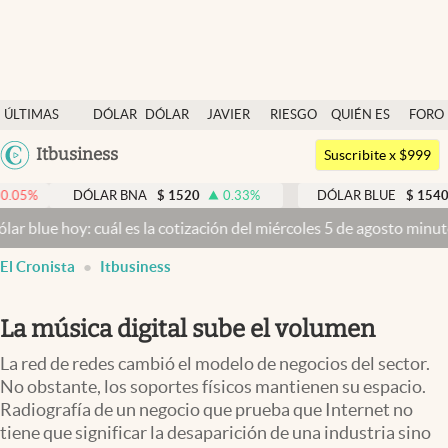
Últimas noticias
ÚLTIMAS
DÓLAR
DÓLAR
JAVIER
RIESGO
QUIÉN ES
FORO
Dólar
NOTICIAS
BLUE
MILEI
PAÍS
QUIÉN
Argentina
Itbusiness
Members
Suscribite x $999
España
Economía y Política
DÓLAR BNA
$
1520
0.33
%
DÓLAR BLUE
$
1540
-0.32
México
hoy: cuál es la cotización del miércoles 5 de agosto minuto a minut
Finanzas y Mercados
USA
El Cronista
Itbusiness
Mercados Online
Colombia
Uruguay
Negocios
La música digital sube el volumen
Columnistas
La red de redes cambió el modelo de negocios del sector.
Otras secciones
No obstante, los soportes físicos mantienen su espacio.
Radiografía de un negocio que prueba que Internet no
Apertura
tiene que significar la desaparición de una industria sino