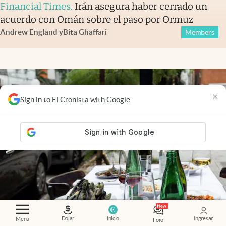
Financial Times
.
Irán asegura haber cerrado un
acuerdo con Omán sobre el paso por Ormuz
Andrew England
y
Bita Ghaffari
Members
×
Sign in to El Cronista with Google
Dolar
Inicio
Ingresar
Menú
Foro