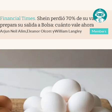
Financial Times
.
Shein perdió 70% de su valor y
prepara su salida a Bolsa: cuánto vale ahora
Arjun Neil Alim
,
Eleanor Olcott
y
William Langley
Members