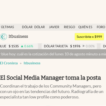
Últimas noticias
ÚLTIMAS
DÓLAR
DÓLAR
JAVIER
RIESGO
QUIÉN ES
FORO
Dólar
NOTICIAS
BLUE
MILEI
PAÍS
QUIÉN
Argentina
Itbusiness
Members
Suscribite x $999
España
Economía y Política
0.66
%
DÓLAR TARJETA
$
1976
0.00
%
DÓLAR MEP
$
15
México
 es la cotización del lunes 10 de agosto minuto a minuto
Dólar hoy 
Finanzas y Mercados
USA
El Cronista
Itbusiness
Mercados Online
Colombia
Uruguay
Negocios
El Social Media Manager toma la posta
Columnistas
Coordinan el trabajo de los Community Managers, pero
Otras secciones
con un ojo en las tendencias del futuro. Radiografía de un
especialista tan low profile como poderoso.
Apertura