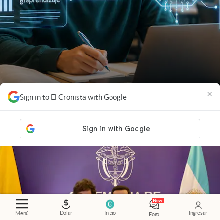
×
Sign in to El Cronista with Google
Globant
.
IA en educación: las tendencias que
están redefiniendo la experiencia universitaria
Dolar
Inicio
Ingresar
Menú
Foro