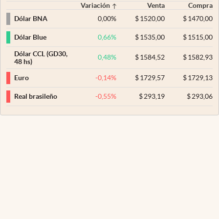
Variación
Venta
Compra
0,00
%
$
1520,00
$
1470,00
Dólar BNA
0,66
%
$
1535,00
$
1515,00
Dólar Blue
Dólar CCL (GD30,
0,48
%
$
1584,52
$
1582,93
48 hs)
-0,14
%
$
1729,57
$
1729,13
Euro
-0,55
%
$
293,19
$
293,06
Real brasileño