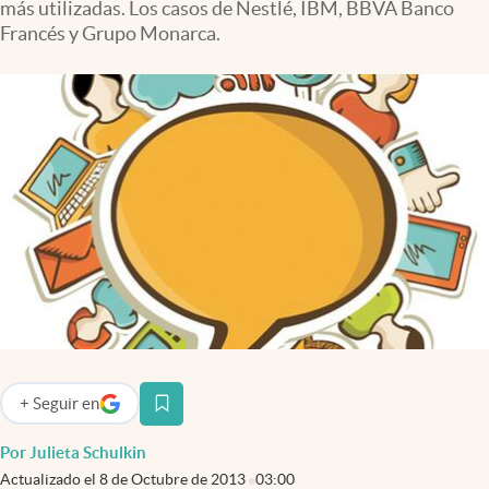
más utilizadas. Los casos de Nestlé, IBM, BBVA Banco
Infotechnology
Francés y Grupo Monarca.
Clase
Clima
Mundial 2026
Eventos Corporativos
El Cronista Studio
Mediakit
abre en nueva pestaña
Argentina
+
Seguir
en
abre en nueva pestaña
Por Julieta Schulkin
Actualizado el
8 de Octubre de 2013
03:00