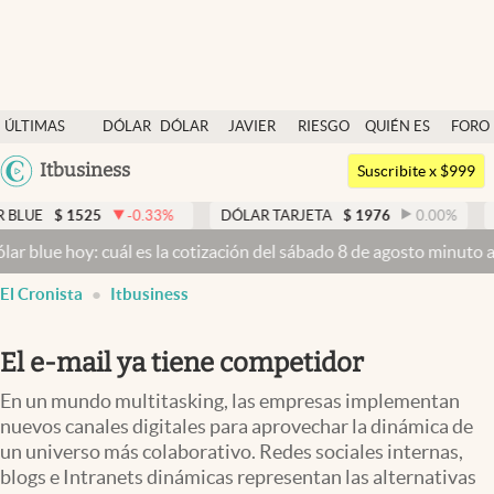
Últimas noticias
ÚLTIMAS
DÓLAR
DÓLAR
JAVIER
RIESGO
QUIÉN ES
FORO
Dólar
NOTICIAS
BLUE
MILEI
PAÍS
QUIÉN
Argentina
Itbusiness
Members
Suscribite x $999
España
Economía y Política
$
1525
-0.33
%
DÓLAR TARJETA
$
1976
0.00
%
DÓLAR 
México
 hoy: cuál es la cotización del sábado 8 de agosto minuto a minuto
Finanzas y Mercados
USA
El Cronista
Itbusiness
Mercados Online
Colombia
Uruguay
Negocios
El e-mail ya tiene competidor
Columnistas
En un mundo multitasking, las empresas implementan
Otras secciones
nuevos canales digitales para aprovechar la dinámica de
un universo más colaborativo. Redes sociales internas,
Apertura
blogs e Intranets dinámicas representan las alternativas