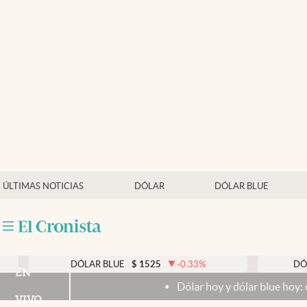
Últimas noticias
Dólar
Members
Economía y Política
Finanzas y Mercados
Mercados Online
ÚLTIMAS NOTICIAS
DÓLAR
DÓLAR BLUE
Negocios
Columnistas
Otras secciones
DÓLAR BLUE
$
1525
-0.33
%
DÓLAR TAR
EN
Dólar hoy y dólar blue hoy: cuál es la 
Apertura
VIVO