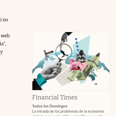
i no
a web
s",
 y
abre en nuev
Financial Times
Todos los Domingos
La mirada de los problemas de la economía