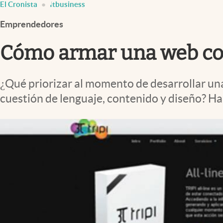
El Cronista
Itbusiness
Infotechnology
Emprendedores
Clase
Clima
Cómo armar una web co
Mundial 2026
Eventos Corporativos
¿Qué priorizar al momento de desarrollar un
cuestión de lenguaje, contenido y diseño? Hab
El Cronista Studio
Mediakit
abre en nueva pestaña