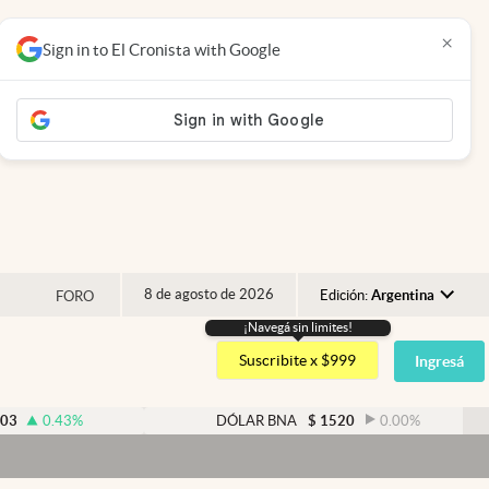
×
Sign in to El Cronista with Google
8 de agosto de 2026
Edición:
Argentina
FORO
¡Navegá sin limites!
Argentina
Suscribite x $999
Ingresá
España
México
43
%
DÓLAR BNA
$
1520
0.00
%
USA
Colombia