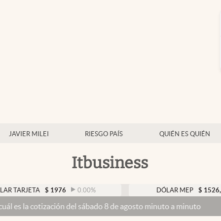
JAVIER MILEI
RIESGO PAÍS
QUIÉN ES QUIÉN
Itbusiness
JETA
$
1976
0.00
%
DÓLAR MEP
$
1526,03
0.
cotización del sábado 8 de agosto minuto a minuto