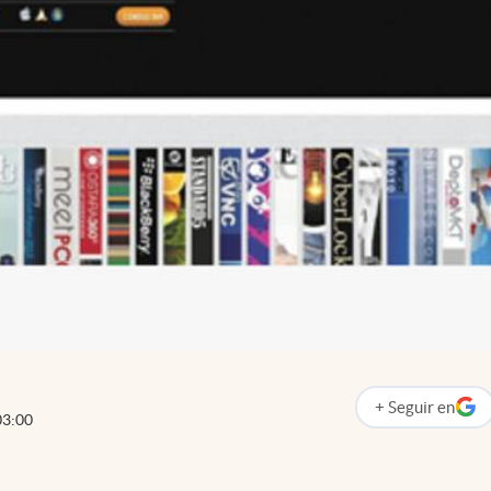
+
Seguir
en
abre en nueva p
03:00