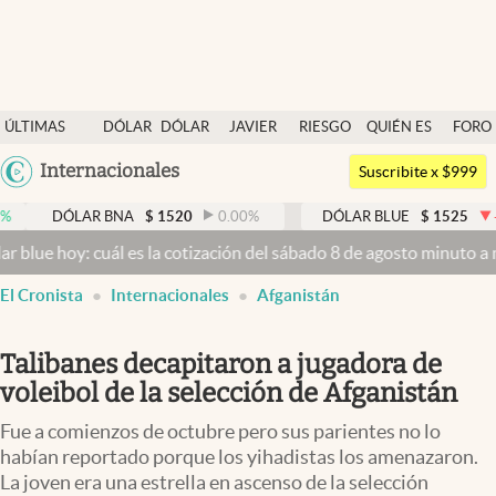
Últimas noticias
ÚLTIMAS
DÓLAR
DÓLAR
JAVIER
RIESGO
QUIÉN ES
FORO
Dólar
NOTICIAS
BLUE
MILEI
PAÍS
QUIÉN
Argentina
Internacionales
Members
Suscribite x $999
España
Economía y Política
ÓLAR BNA
$
1520
0.00
%
DÓLAR BLUE
$
1525
-0.33
%
México
y: cuál es la cotización del sábado 8 de agosto minuto a minuto
Dóla
Finanzas y Mercados
USA
El Cronista
Internacionales
Afganistán
Mercados Online
Colombia
Uruguay
Negocios
Talibanes decapitaron a jugadora de
Columnistas
voleibol de la selección de Afganistán
Otras secciones
Fue a comienzos de octubre pero sus parientes no lo
habían reportado porque los yihadistas los amenazaron.
Apertura
La joven era una estrella en ascenso de la selección