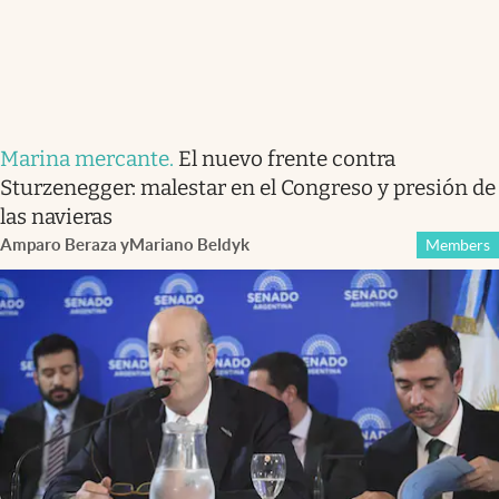
Marina mercante
.
El nuevo frente contra
Sturzenegger: malestar en el Congreso y presión de
las navieras
Amparo Beraza
y
Mariano Beldyk
Members