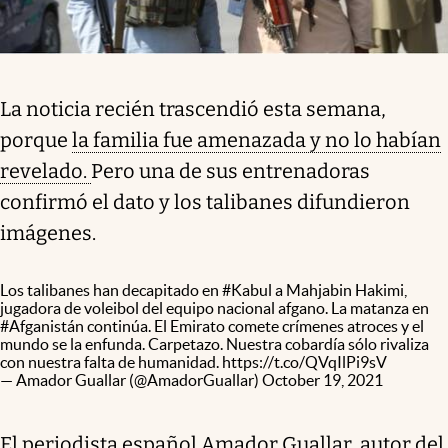
La noticia recién trascendió esta semana,
porque
la familia fue amenazada y no lo habían
revelado.
Pero una de sus entrenadoras
confirmó el dato y los talibanes difundieron
imágenes.
Los talibanes han decapitado en
#Kabul
a Mahjabin Hakimi,
jugadora de voleibol del equipo nacional afgano. La matanza en
#Afganistán
continúa. El Emirato comete crímenes atroces y el
mundo se la enfunda. Carpetazo. Nuestra cobardía sólo rivaliza
con nuestra falta de humanidad.
https://t.co/QVqIlPi9sV
— Amador Guallar (@AmadorGuallar)
October 19, 2021
El periodista español Amador Guallar, autor del