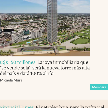
u$s 150 millones
.
La joya inmobiliaria que
“se vende sola”: será la nueva torre más alta
del país y dará 100% al río
Micaela Mura
Members
Financial Times
.
El petróleo baja, pero la nafta y el