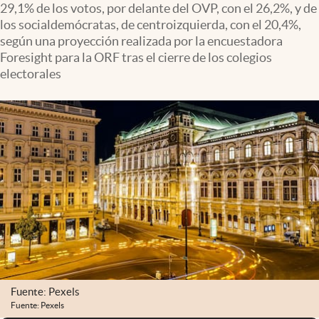
29,1% de los votos, por delante del OVP, con el 26,2%, y de
Infotechnology
los socialdemócratas, de centroizquierda, con el 20,4%,
Clase
según una proyección realizada por la encuestadora
Foresight para la ORF tras el cierre de los colegios
Clima
electorales
Mundial 2026
Eventos Corporativos
El Cronista Studio
Mediakit
abre en nueva pestaña
Argentina
Fuente: Pexels
Fuente: Pexels