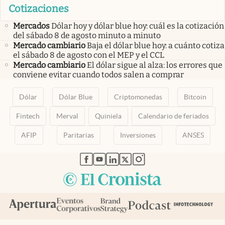
Cotizaciones
Mercados
Dólar hoy y dólar blue hoy: cuál es la cotización
del sábado 8 de agosto minuto a minuto
Mercado cambiario
Baja el dólar blue hoy: a cuánto cotiza
el sábado 8 de agosto con el MEP y el CCL
Mercado cambiario
El dólar sigue al alza: los errores que
conviene evitar cuando todos salen a comprar
Dólar
Dólar Blue
Criptomonedas
Bitcoin
Fintech
Merval
Quiniela
Calendario de feriados
AFIP
Paritarias
Inversiones
ANSES
abre en nueva pestaña
abre en nueva pestaña
abre en nueva pestaña
abre en nueva pestaña
abre en nueva pestaña