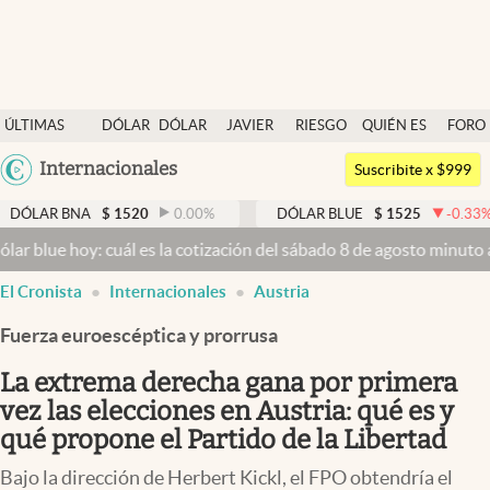
Últimas noticias
ÚLTIMAS
DÓLAR
DÓLAR
JAVIER
RIESGO
QUIÉN ES
FORO
Dólar
NOTICIAS
BLUE
MILEI
PAÍS
QUIÉN
Argentina
Internacionales
Members
Suscribite x $999
España
Economía y Política
 BNA
$
1520
0.00
%
DÓLAR BLUE
$
1525
-0.33
%
D
México
oy: cuál es la cotización del sábado 8 de agosto minuto a minuto
Dó
Finanzas y Mercados
USA
El Cronista
Internacionales
Austria
Mercados Online
Colombia
Uruguay
Fuerza euroescéptica y prorrusa
Negocios
La extrema derecha gana por primera
Columnistas
vez las elecciones en Austria: qué es y
Otras secciones
qué propone el Partido de la Libertad
Apertura
Bajo la dirección de Herbert Kickl, el FPO obtendría el