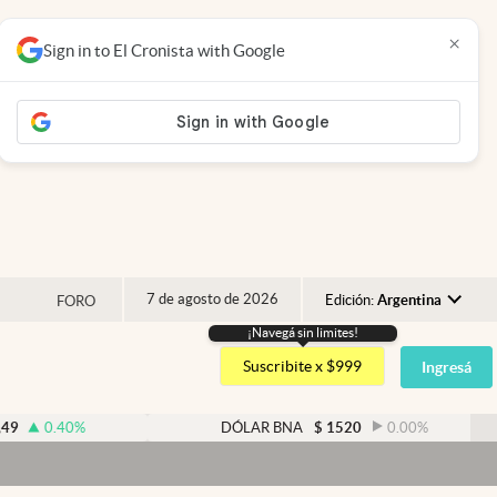
×
Sign in to El Cronista with Google
7 de agosto de 2026
Edición:
Argentina
FORO
¡Navegá sin limites!
Argentina
Suscribite x $999
Ingresá
España
México
0
%
DÓLAR BNA
$
1520
0.00
%
USA
Colombia