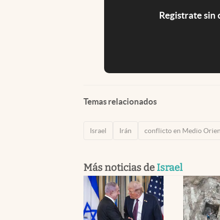
Registrate sin
Temas relacionados
Israel
Irán
conflicto en Medio Orie
Más noticias de
Israel