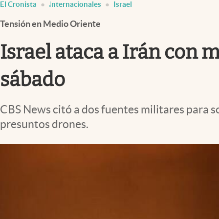
El Cronista
Internacionales
Israel
Infotechnology
Tensión en Medio Oriente
Clase
Clima
Israel ataca a Irán con 
Mundial 2026
sábado
Eventos Corporativos
El Cronista Studio
CBS News citó a dos fuentes militares para so
Mediakit
presuntos drones.
abre en nueva pestaña