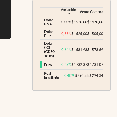
Variación
Venta
Compra
Dólar
0,00
%
$
1520,00
$
1470,00
BNA
Dólar
-0,33
%
$
1525,00
$
1505,00
Blue
Dólar
CCL
0,64
%
$
1581,98
$
1578,69
(GD30,
48 hs)
0,25
%
$
1732,37
$
1731,07
Euro
Real
0,40
%
$
294,58
$
294,34
brasileño