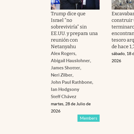
Trump dice que
Excavaban
Israel “no
construir 
sobreviviría” sin
terminar
EE.UU. y prepara una
encontra
reunión con
tesoro ar
Netanyahu
de hace 1
Alex Rogers
,
sábado, 18 d
Abigail Hauslohner
,
2026
James Shotter
,
Neri Zilber
,
John Paul Rathbone
,
Ian Hodgson
y
Steff Chávez
martes, 28 de Julio de
2026
Members