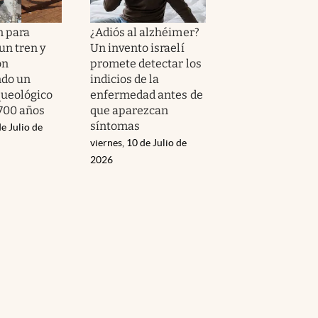
 para
¿Adiós al alzhéimer?
un tren y
Un invento israelí
on
promete detectar los
ndo un
indicios de la
queológico
enfermedad antes de
,700 años
que aparezcan
síntomas
e Julio de
viernes, 10 de Julio de
2026